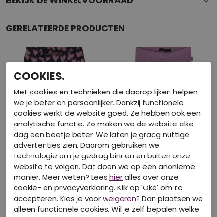
BEKIJK DE WINKELVOORRAAD
GERELATEERDE PRODUCTEN
COOKIES.
Met cookies en technieken die daarop lijken helpen
we je beter en persoonlijker. Dankzij functionele
cookies werkt de website goed. Ze hebben ook een
analytische functie. Zo maken we de website elke
dag een beetje beter. We laten je graag nuttige
advertenties zien. Daarom gebruiken we
technologie om je gedrag binnen en buiten onze
website te volgen. Dat doen we op een anonieme
manier. Meer weten? Lees
hier
alles over onze
cookie- en privacyverklaring. Klik op 'Oké' om te
BAKKABOE
BAKKABOE
accepteren. Kies je voor
weigeren
? Dan plaatsen we
W20161/3315201 marine
W20194/3315213 violet
alleen functionele cookies. Wil je zelf bepalen welke
Lange broeken
Leggings