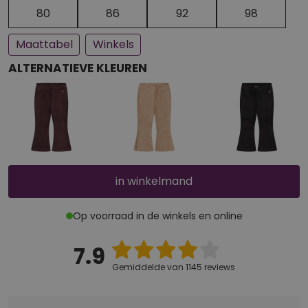
Een paar stuks op voorraad
Bijna uitverkocht
80
86
92
98
Maattabel
Winkels
ALTERNATIEVE KLEUREN
in winkelmand
Op voorraad in de winkels en online
7.9
Gemiddelde van 1145 reviews