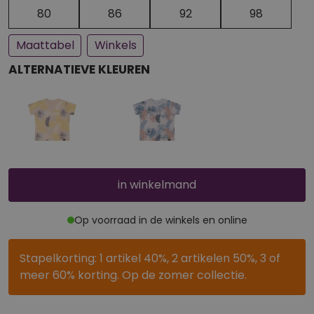
Een paar stuks op voorraad
Bijna uitverkocht
80
86
92
98
Maattabel
Winkels
ALTERNATIEVE KLEUREN
in winkelmand
Op voorraad in de winkels en online
Stapelkorting: 1 artikel 40%, 2 artikelen 50%, 3 of
meer 60% korting. Op de zomer collectie.