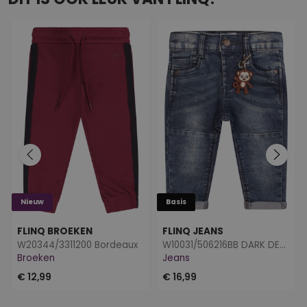
Nieuw
Basis
FLINQ BROEKEN
FLINQ JEANS
W20344/3311200 Bordeaux
W10031/506216BB DARK DENIM
Broeken
Jeans
€ 12,99
€ 16,99