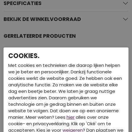
SPECIFICATIES
BEKIJK DE WINKELVOORRAAD
GERELATEERDE PRODUCTEN
COOKIES.
Met cookies en technieken die daarop lijken helpen
we je beter en persoonlijker. Dankzij functionele
cookies werkt de website goed. Ze hebben ook een
analytische functie. Zo maken we de website elke
dag een beetje beter. We laten je graag nuttige
advertenties zien. Daarom gebruiken we
technologie om je gedrag binnen en buiten onze
website te volgen. Dat doen we op een anonieme
manier. Meer weten? Lees
hier
alles over onze
40-50-60% korting
40-50-60% korting
cookie- en privacyverklaring. Klik op 'Oké' om te
accepteren. Kies je voor
weigeren
? Dan plaatsen we