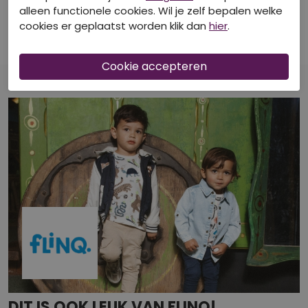
FLINQ
FLINQ
alleen functionele cookies. Wil je zelf bepalen welke
Z10408/Wallace mint groen
Z10411/Reinart LICHT BRUIN
cookies er geplaatst worden klik dan
hier
.
T-shirts korte mouw
T-shirts korte mouw
€ 7,99
€ 7,99
DIT IS OOK LEUK VAN FLINQ!