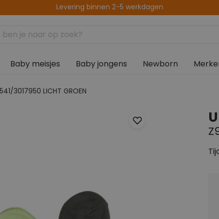
Levering binnen 2-5 werkdagen
Baby meisjes
Baby jongens
Newborn
Merke
541/3017950 LICHT GROEN
U
Z
Tij