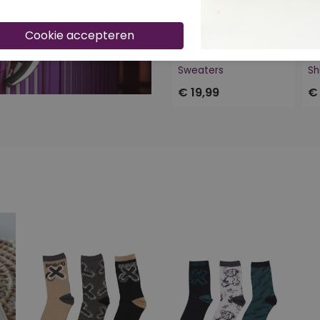
Nieuw
4
UNLOCKED SWEATERS
W20246/Grayson petrol
Z1
Sweaters
Sh
€ 19,99
€