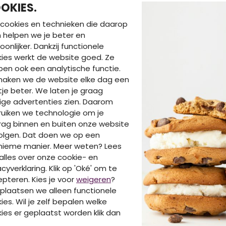
OKIES.
cookies en technieken die daarop
en helpen we je beter en
oonlijker. Dankzij functionele
ies werkt de website goed. Ze
en ook een analytische functie.
maken we de website elke dag een
je beter. We laten je graag
DIT IS OOK LEUK V
ige advertenties zien. Daarom
uiken we technologie om je
ag binnen en buiten onze website
olgen. Dat doen we op een
nieme manier. Meer weten? Lees
alles over onze cookie- en
acyverklaring. Klik op 'Oké' om te
pteren. Kies je voor
weigeren
?
plaatsen we alleen functionele
ies. Wil je zelf bepalen welke
ies er geplaatst worden klik dan