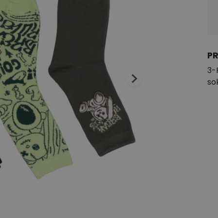
P
3-
so