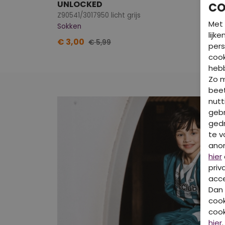
UNLOCKED
CO
Z90541/3017950 licht grijs
Met 
Sokken
lijk
€ 3,00
€ 5,99
pers
cook
hebb
Zo 
beet
nutt
gebr
gedr
te v
ano
hier
priv
acce
Dan 
cook
cook
hier
.