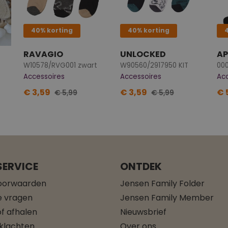
40% korting
40% korting
RAVAGIO
UNLOCKED
AP
W10578/RVG001 zwart
W90560/2917950 KIT
000
Accessoires
Accessoires
Ac
€ 3,59
€ 3,59
€ 
€ 5,99
€ 5,99
ERVICE
ONTDEK
oorwaarden
Jensen Family Folder
e vragen
Jensen Family Member
f afhalen
Nieuwsbrief
 klachten
Over ons