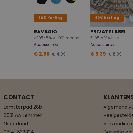
50% Korting
40% korting
RAVAGIO
PRIVATE LABEL
Z90545/RVG001 marine
5E05 off white
Accessoires
Accessoires
€ 2,50
€ 5,39
€ 4,99
€ 8,99
CONTACT
KLANTENS
Lemsterpad 28b
Algemene v
8531 AA Lemmer
Veelgesteld
Nederland
Verzending o
0514-533394
Garantie en