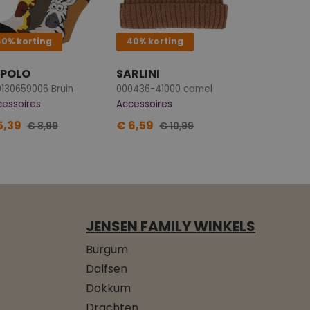
40% korting
40% korting
POLO
SARLINI
130659006 Bruin
000436-41000 camel
cessoires
Accessoires
5,39
€ 6,59
€ 8,99
€ 10,99
JENSEN FAMILY WINKELS
Burgum
Dalfsen
Dokkum
Drachten