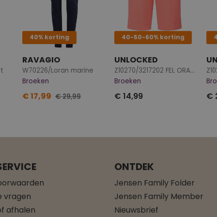
40% korting
40-50-60% korting
RAVAGIO
UNLOCKED
U
t
W70226/Loran marine
Z10270/3217202 FEL ORANJE
Z10
Broeken
Broeken
Br
€ 17,99
€ 14,99
€ 
€ 29,99
ERVICE
ONTDEK
oorwaarden
Jensen Family Folder
e vragen
Jensen Family Member
f afhalen
Nieuwsbrief