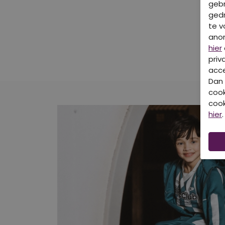
gebr
gedr
te v
ano
hier
priv
acce
Dan 
cook
cook
hier
.