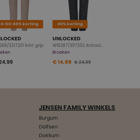
40-50-60% korting
40% korting
NLOCKED
UNLOCKED
269/3217201 licht grijs
W10287/3117202 Antraciet
oeken
Broeken
24,99
€ 14,99
€ 24,99
JENSEN FAMILY WINKELS
Burgum
Dalfsen
Dokkum