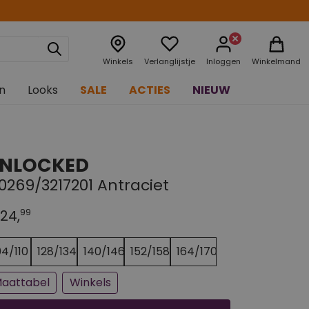
Winkels
Verlanglijstje
Inloggen
Winkelmand
n
Looks
SALE
ACTIES
NIEUW
NLOCKED
10269/3217201 Antraciet
99
24,
n paar stuks op voorraad
jna uitverkocht
04/110
128/134
140/146
152/158
164/170
aattabel
Winkels