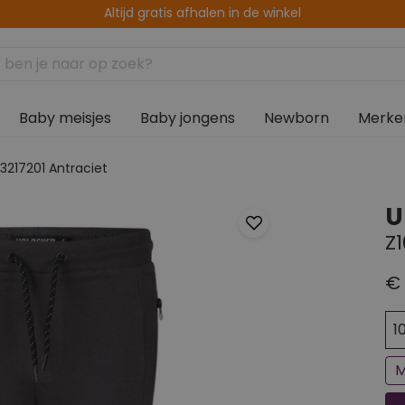
14 dagen retourtermijn
Baby meisjes
Baby jongens
Newborn
Merke
3217201 Antraciet
U
Z
€ 
Ee
Bi
1
M