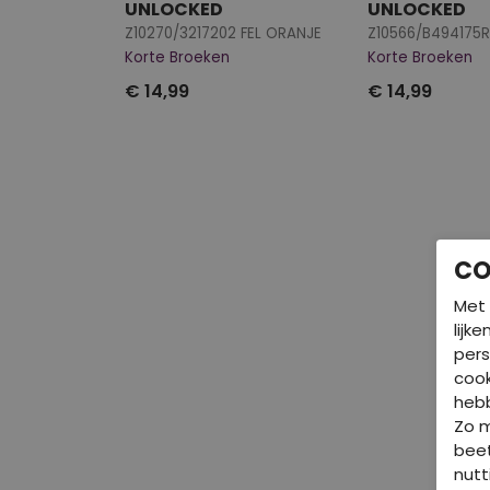
UNLOCKED
UNLOCKED
Z10270/3217202 FEL ORANJE
Z10566/B494175R
Korte Broeken
Korte Broeken
€ 14,99
€ 14,99
CO
Met 
lijk
pers
cook
hebb
Zo 
beet
nutt