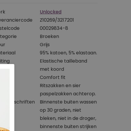
rk
Unlocked
veranciercode
Z10269/3217201
stelcode
00029834-8
tegorie
Broeken
eur
Grijs
teriaal
95% katoen, 5% elastaan.
iting
Elastische tailleband
met koord
svorm
Comfort fit
kken
Ritszakken en sier
paspelzakken achterop.
svoorschriften
Binnenste buiten wassen
op 30 graden, niet
bleken, niet in de droger,
binnenste buiten strijken