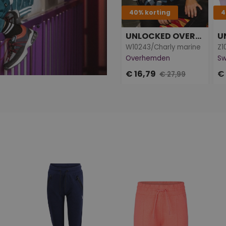
40% korting
4
UNLOCKED OVERHEMDEN
W10243/Charly marine
Z1
Overhemden
Sw
€ 16,79
€ 
€ 27,99