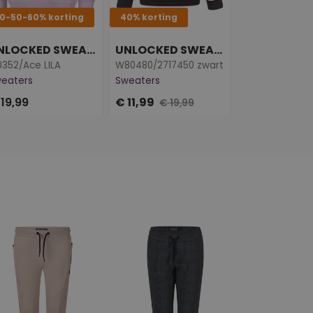
0-50-60% korting
40% korting
40-50-60% ko
UNLOCKED SWEATERS
UNLOCKED SWEATERS
0352/Ace LILA
W80480/2717450 zwart
Z10258/3217606
eaters
Sweaters
Shirts & Tops
19,99
€ 11,99
€ 9,99
€ 19,99