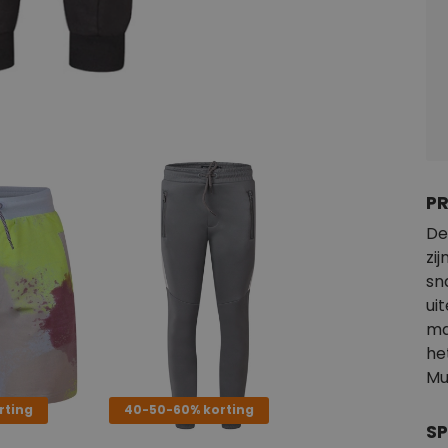
P
De
zij
sn
uit
ma
he
Mu
rting
40-50-60% korting
SP