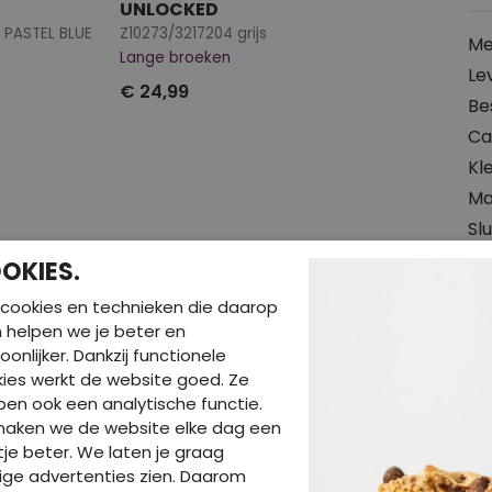
UNLOCKED
 PASTEL BLUE
Z10273/3217204 grijs
Me
Lange broeken
Le
€ 24,99
Be
Ca
Kl
Ma
Slu
OKIES.
Pa
cookies en technieken die daarop
Za
en helpen we je beter en
oonlijker. Dankzij functionele
ies werkt de website goed. Ze
Wa
en ook een analytische functie.
maken we de website elke dag een
je beter. We laten je graag
ige advertenties zien. Daarom