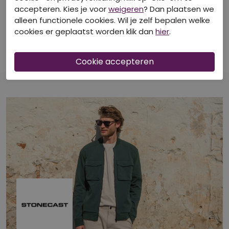
40-50-60% korting
40-50-60% korting
accepteren. Kies je voor
weigeren
? Dan plaatsen we
alleen functionele cookies. Wil je zelf bepalen welke
STONECAST
STONECAST
cookies er geplaatst worden klik dan
hier
.
Z10309/Asarun men MOS
Z10374/Anil men KIT
Vesten lange mouw
Vesten lange mouw
€ 39,99
€ 49,99