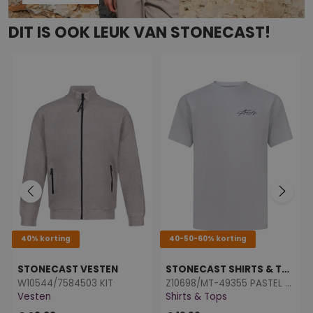
DIT IS OOK LEUK VAN STONECAST!
40% korting
40-50-60% korting
STONECAST VESTEN
STONECAST SHIRTS & TOPS
W10544/7584503 KIT
Z10698/MT-49355 PASTEL BLUE
Vesten
Shirts & Tops