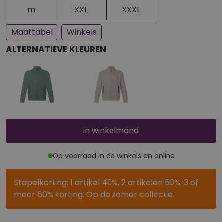
Een paar stuks op voorraad
Bijna uitverkocht
m
XXL
XXXL
Maattabel
Winkels
ALTERNATIEVE KLEUREN
in winkelmand
Op voorraad in de winkels en online
Stapelkorting: 1 artikel 40%, 2 artikelen 50%, 3 of
meer 60% korting. Op de zomer collectie.