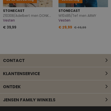
40-50-60% korting
40% korting
STONECAST
STONECAST
Z10308/Adelbert men DONKER GROEN
W10485/Tef men ARMY
Vesten
Vesten
€ 39,99
€ 29,99
€ 49,99
CONTACT
KLANTENSERVICE
ONTDEK
JENSEN FAMILY WINKELS
Mail onze klantenservice