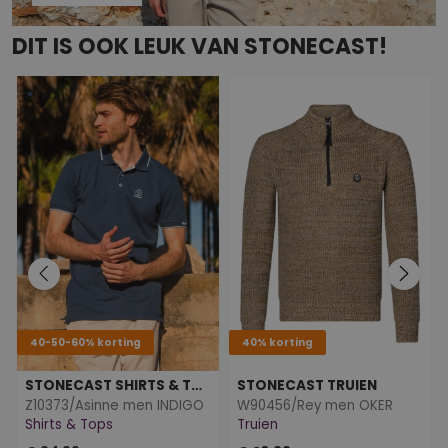
DIT IS OOK LEUK VAN STONECAST!
40-50-60% korting
40% korting
STONECAST SHIRTS & TOPS
STONECAST TRUIEN
Z10373/Asinne men INDIGO
W90456/Rey men OKER
Shirts & Tops
Truien