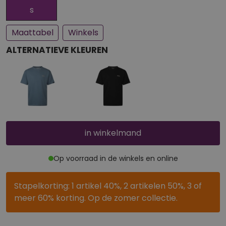
Een paar stuks op voorraad
Bijna uitverkocht
s
Maattabel
Winkels
ALTERNATIEVE KLEUREN
in winkelmand
Op voorraad in de winkels en online
Stapelkorting: 1 artikel 40%, 2 artikelen 50%, 3 of
meer 60% korting. Op de zomer collectie.