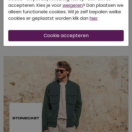
40-50-60% korting
40-50-60% korting
accepteren. Kies je voor
weigeren
? Dan plaatsen we
alleen functionele cookies. Wil je zelf bepalen welke
STONECAST
STONECAST
cookies er geplaatst worden klik dan
hier
.
Z10433/MT-49353A marine
Z10372/Aros men marine
Polo's
T-shirts korte mouw
€ 24,99
€ 17,99