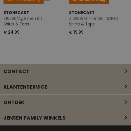
40-50-60% korting
40-50-60% korting
STONECAST
STONECAST
Z10360/Age men KIT
Z10699/MT-49496 INDIGO
Shirts & Tops
Shirts & Tops
€ 24,99
€ 19,99
CONTACT
KLANTENSERVICE
ONTDEK
JENSEN FAMILY WINKELS
Mail onze klantenservice