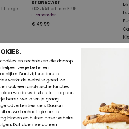
STONECAST
Me
cht beige
Z10371/Albert men BLUE
Le
Overhemden
Be
€ 49,99
Ca
Kl
Ma
OKIES.
cookies en technieken die daarop
So
en helpen we je beter en
Hal
oonlijker. Dankzij functionele
Wa
ies werkt de website goed. Ze
en ook een analytische functie.
maken we de website elke dag een
je beter. We laten je graag
ige advertenties zien. Daarom
uiken we technologie om je
BE
ag binnen en buiten onze website
olgen. Dat doen we op een