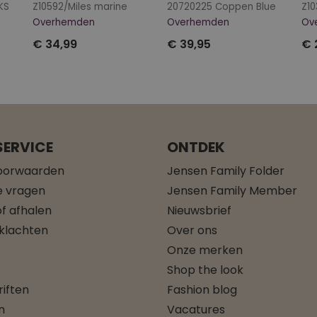
KS
Z10592/Miles marine
20720225 Coppen Blue
Overhemden
Overhemden
Ov
€ 34,99
€ 39,95
€ 
ERVICE
ONTDEK
oorwaarden
Jensen Family Folder
e vragen
Jensen Family Member
f afhalen
Nieuwsbrief
 klachten
Over ons
Onze merken
Shop the look
iften
Fashion blog
n
Vacatures