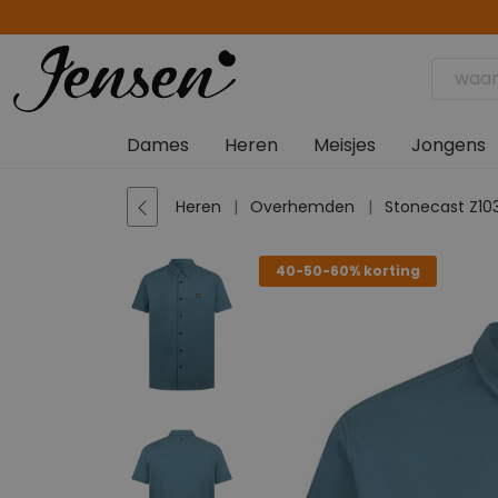
Dames
Heren
Meisjes
Jongens
Heren
Overhemden
Stonecast Z10
40-50-60% korting