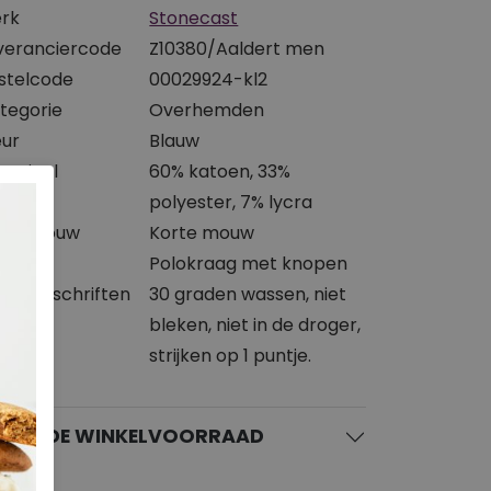
rk
Stonecast
veranciercode
Z10380/Aaldert men
stelcode
00029924-kl2
tegorie
Overhemden
eur
Blauw
teriaal
60% katoen, 33%
polyester, 7% lycra
ort mouw
Korte mouw
slijn
Polokraag met knopen
svoorschriften
30 graden wassen, niet
bleken, niet in de droger,
strijken op 1 puntje.
KIJK DE WINKELVOORRAAD