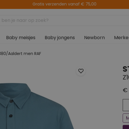
14 dagen retourtermijn
Baby meisjes
Baby jongens
Newborn
Merke
380/Aaldert men RAF
S
Z
€ 
Ee
Bi
M