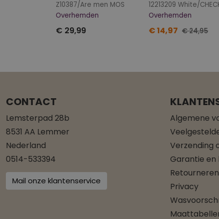
Z10387/Are men MOS
12213209 White/CHEC
Overhemden
Overhemden
€ 29,99
€ 14,97
€ 24,95
CONTACT
KLANTENS
Lemsterpad 28b
Algemene v
8531 AA Lemmer
Veelgesteld
Nederland
Verzending o
0514-533394
Garantie en
Retourneren
Mail onze klantenservice
Privacy
Wasvoorschr
Maattabelle