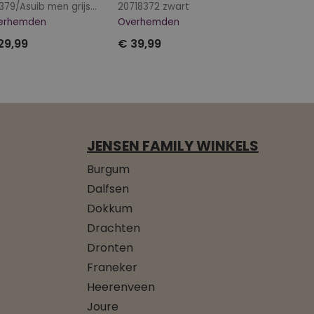
Z10379/Asuib men grijsblauw
20718372 zwart
erhemden
Overhemden
29,99
€ 39,99
JENSEN FAMILY WINKELS
Burgum
Dalfsen
Dokkum
Drachten
Dronten
Franeker
Heerenveen
Joure