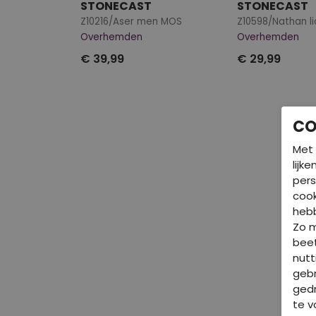
STONECAST
STONECAST
Z10216/Aser men MOS
Z10598/Nathan li
Overhemden
Overhemden
€ 39,99
€ 29,99
CO
Met 
lijk
pers
cook
hebb
Zo 
beet
nutt
gebr
gedr
te v