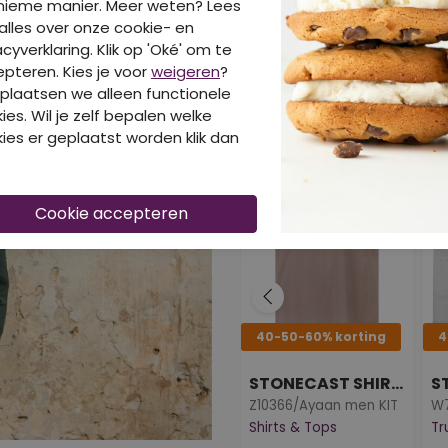
nieme manier. Meer weten? Lees
alles over onze cookie- en
acyverklaring. Klik op 'Oké' om te
pteren. Kies je voor
weigeren
?
DIT IS OOK LEUK 
plaatsen we alleen functionele
ies. Wil je zelf bepalen welke
ies er geplaatst worden klik dan
40-50-60% korting
4
STONECAST SHIRTS & TOPS
Z10366/Ayaan men KIT
Shirts & Tops
Tr