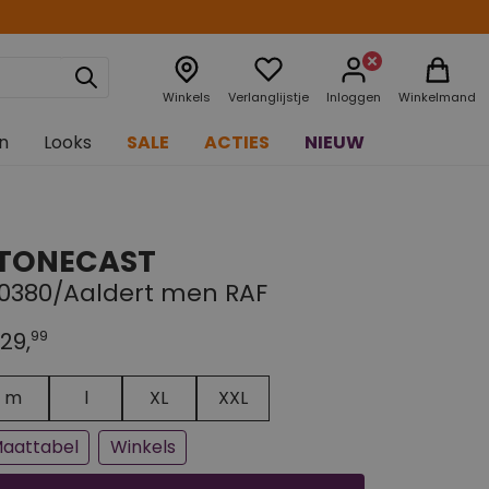
Winkels
Verlanglijstje
Inloggen
Winkelmand
n
Looks
SALE
ACTIES
NIEUW
TONECAST
10380/Aaldert men RAF
99
29,
n paar stuks op voorraad
jna uitverkocht
m
l
XL
XXL
aattabel
Winkels