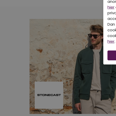
ano
hier
priv
acce
Dan 
cook
cook
hier
.