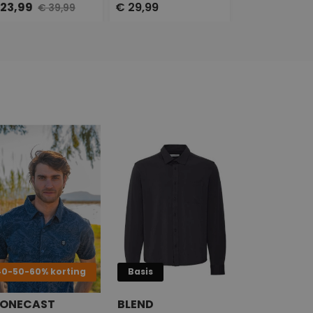
 23,99
€ 29,99
€ 29,99
€ 39,99
€ 4
40-50-60% korting
Basis
TONECAST
BLEND