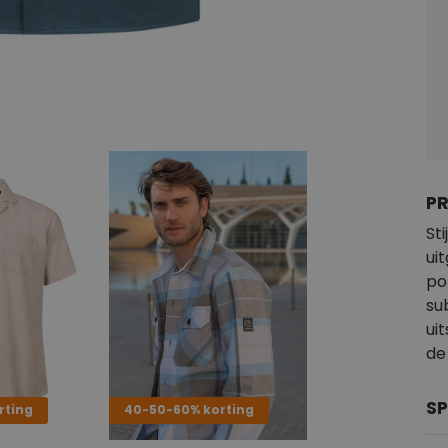
P
St
ui
po
su
ui
de
SP
rting
40-50-60% korting