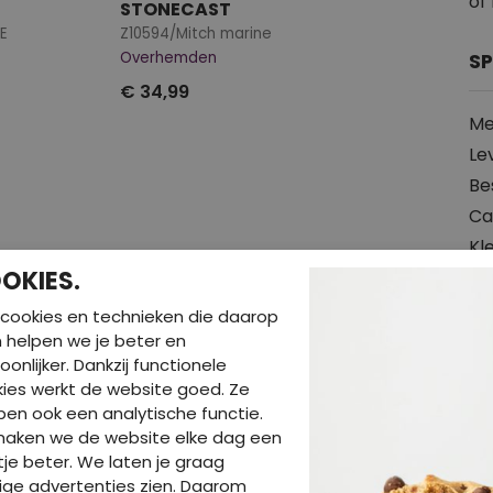
of 
STONECAST
E
Z10594/Mitch marine
Overhemden
SP
€ 34,99
Me
Le
Be
Ca
Kl
OKIES.
Ma
cookies en technieken die daarop
So
en helpen we je beter en
oonlijker. Dankzij functionele
Pr
ies werkt de website goed. Ze
Slu
en ook een analytische functie.
Pa
maken we de website elke dag een
je beter. We laten je graag
Wa
ige advertenties zien. Daarom