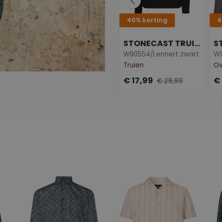
40% korting
4
STONECAST TRUIEN
W90554/Lennert zwart
W1
Truien
O
€ 17,99
€
€ 29,99