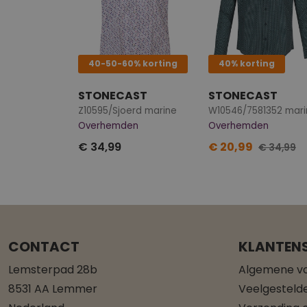
40-50-60% korting
40% korting
STONECAST
STONECAST
Z10595/Sjoerd marine
W10546/7581352 mari
Overhemden
Overhemden
€ 34,99
€ 20,99
€ 34,99
CONTACT
KLANTENS
Lemsterpad 28b
Algemene v
8531 AA Lemmer
Veelgesteld