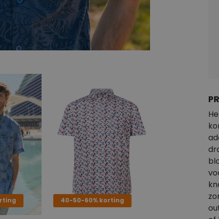
P
He
ko
ad
dr
bl
vo
kn
zo
rting
40-50-60% korting
ou