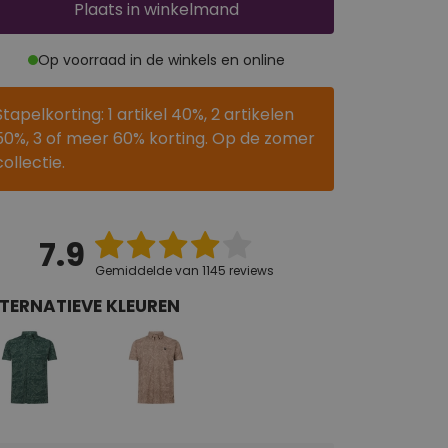
Plaats
in winkelmand
Op voorraad in de winkels en online
Stapelkorting: 1 artikel 40%, 2 artikelen
50%, 3 of meer 60% korting. Op de zomer
collectie.
7.9
Gemiddelde van 1145 reviews
TERNATIEVE KLEUREN