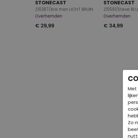
STONECAST
STONECAST
Z10387/Are men LICHT BRUIN
Z10591/Steve BLU
Overhemden
Overhemden
€ 29,99
€ 34,99
CO
Met 
lijk
pers
cook
hebb
Zo 
beet
nutt