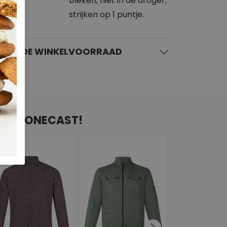
bleken, niet in de droger,
strijken op 1 puntje.
KIJK DE WINKELVOORRAAD
VAN STONECAST!