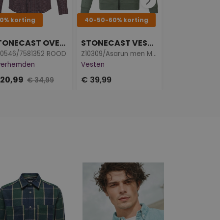
0% korting
40-50-60% korting
50% Korting
STONECAST OVERHEMDEN
STONECAST VESTEN
0546/7581352 ROOD
Z10309/Asarun men MOS
Z90625/Frank 
verhemden
Vesten
Overhemden
 20,99
€ 39,99
€ 17,50
€ 34,99
€ 34