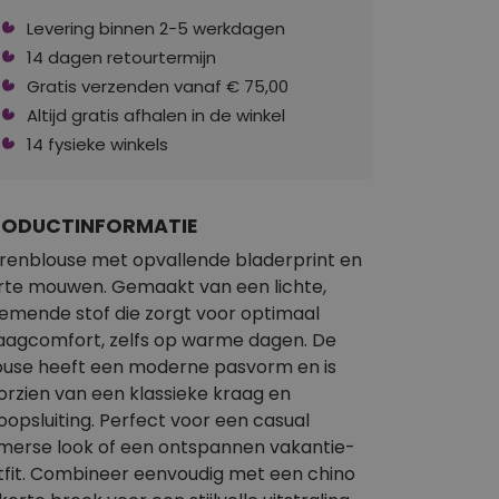
Levering binnen 2-5 werkdagen
14 dagen retourtermijn
Gratis verzenden vanaf € 75,00
Altijd gratis afhalen in de winkel
14 fysieke winkels
RODUCTINFORMATIE
renblouse met opvallende bladerprint en
rte mouwen. Gemaakt van een lichte,
emende stof die zorgt voor optimaal
aagcomfort, zelfs op warme dagen. De
ouse heeft een moderne pasvorm en is
orzien van een klassieke kraag en
oopsluiting. Perfect voor een casual
merse look of een ontspannen vakantie-
tfit. Combineer eenvoudig met een chino