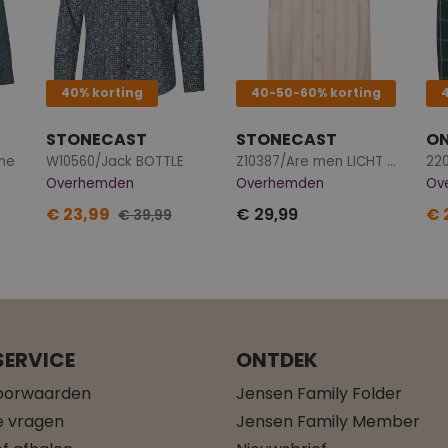
40% korting
40-50-60% korting
STONECAST
STONECAST
ON
ne
W10560/Jack BOTTLE
Z10387/Are men LICHT BRUIN
220
Overhemden
Overhemden
Ov
€ 23,99
€ 29,99
€ 
€ 39,99
ERVICE
ONTDEK
oorwaarden
Jensen Family Folder
e vragen
Jensen Family Member