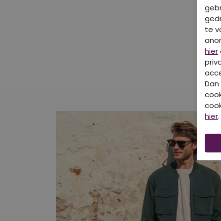
gebr
gedr
te v
ano
hier
priv
acce
Dan 
cook
cook
hier
.