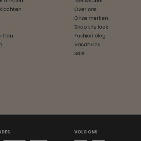
f afhalen
Nieuwsbrief
 klachten
Over ons
Onze merken
Shop the look
iften
Fashion blog
n
Vacatures
Sale
ODES
VOLG ONS