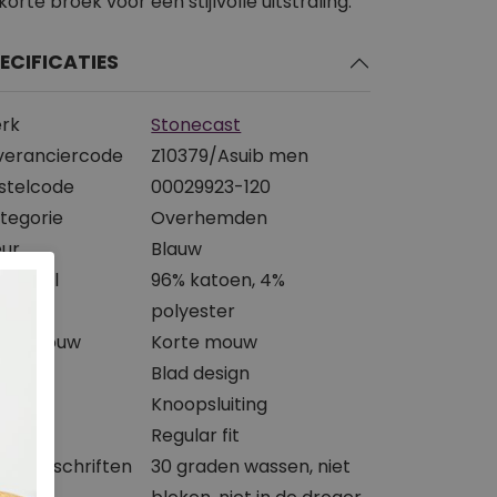
korte broek voor een stijlvolle uitstraling.
ECIFICATIES
rk
Stonecast
veranciercode
Z10379/Asuib men
stelcode
00029923-120
tegorie
Overhemden
eur
Blauw
teriaal
96% katoen, 4%
polyester
ort mouw
Korte mouw
int
Blad design
iting
Knoopsluiting
svorm
Regular fit
svoorschriften
30 graden wassen, niet