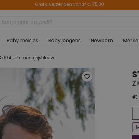
Altijd gratis afhalen in de winkel
Baby meisjes
Baby jongens
Newborn
Merke
379/Asuib men grijsblauw
S
Z
€ 
Ee
Bi
M