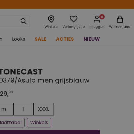
Winkels
Verlanglijstje
Inloggen
Winkelmand
n
Looks
SALE
ACTIES
NIEUW
TONECAST
10379/Asuib men grijsblauw
99
29,
n paar stuks op voorraad
jna uitverkocht
m
l
XXXL
aattabel
Winkels