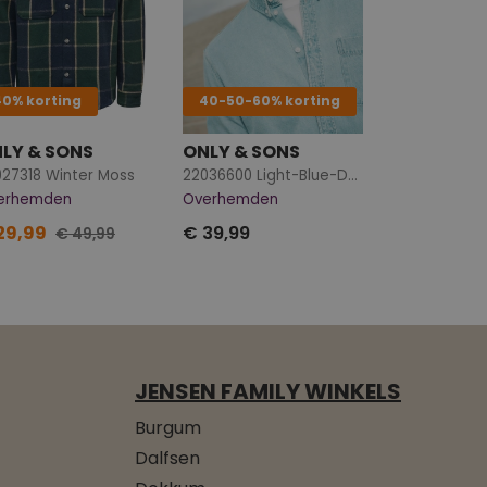
40% korting
40-50-60% korting
LY & SONS
ONLY & SONS
27318 Winter Moss
22036600 Light-Blue-Denim
erhemden
Overhemden
29,99
€ 39,99
€ 49,99
JENSEN FAMILY WINKELS
Burgum
Dalfsen