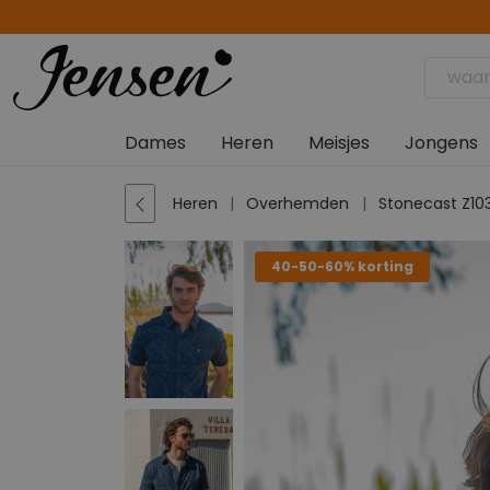
Dames
Heren
Meisjes
Jongens
Heren
Overhemden
Stonecast Z10
40-50-60% korting