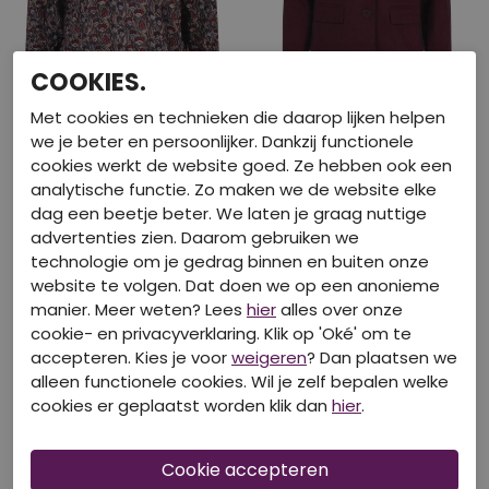
COOKIES.
40% korting
40% korting
Met cookies en technieken die daarop lijken helpen
we je beter en persoonlijker. Dankzij functionele
SO SOIRE
SO SOIRE
cookies werkt de website goed. Ze hebben ook een
W10464/Eva Bordeaux
W10373/Greta Bordeaux
analytische functie. Zo maken we de website elke
€ 16,79
€ 26,99
€ 27,99
€ 44,99
dag een beetje beter. We laten je graag nuttige
advertenties zien. Daarom gebruiken we
technologie om je gedrag binnen en buiten onze
website te volgen. Dat doen we op een anonieme
manier. Meer weten? Lees
hier
alles over onze
cookie- en privacyverklaring. Klik op 'Oké' om te
accepteren. Kies je voor
weigeren
? Dan plaatsen we
alleen functionele cookies. Wil je zelf bepalen welke
cookies er geplaatst worden klik dan
hier
.