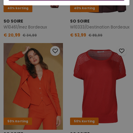
40% korting
40% korting
SO SOIRE
SO SOIRE
W10461/Inez Bordeaux
W10333/Destination Bordeaux
€ 20,99
€ 53,99
€ 34,99
€ 89,99
50% Korting
50% Korting