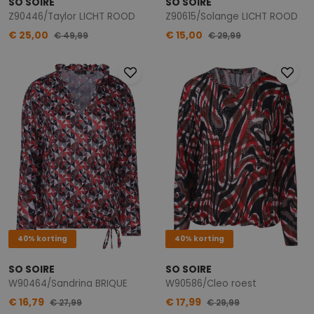
SO SOIRE
SO SOIRE
Z90446/Taylor LICHT ROOD
Z90615/Solange LICHT ROOD
€ 25,00
€ 15,00
€ 49,99
€ 29,99
40% korting
40% korting
SO SOIRE
SO SOIRE
W90464/Sandrina BRIQUE
W90586/Cleo roest
€ 16,79
€ 17,99
€ 27,99
€ 29,99