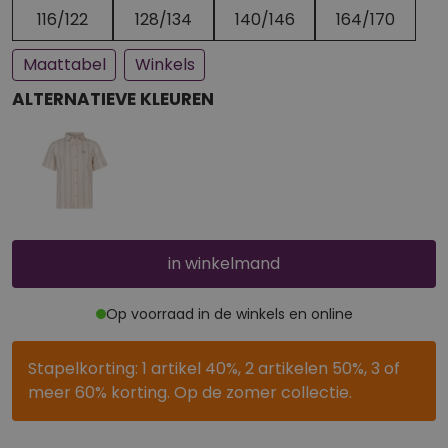
Een paar stuks op voorraad
Bijna uitverkocht
116/122
128/134
140/146
164/170
Maattabel
Winkels
ALTERNATIEVE KLEUREN
in winkelmand
Op voorraad in de winkels en online
Stapelkorting: 1 artikel 40%, 2 artikelen 50%, 3 of
meer 60% korting. Op de zomer collectie.