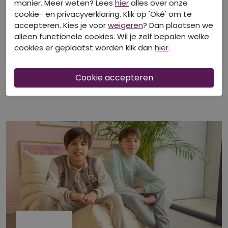
manier. Meer weten? Lees
hier
alles over onze
cookie- en privacyverklaring. Klik op 'Oké' om te
accepteren. Kies je voor
weigeren
? Dan plaatsen we
40-50-60% korting
40-50-60% korting
alleen functionele cookies. Wil je zelf bepalen welke
cookies er geplaatst worden klik dan
hier
.
RAVAGIO
RAVAGIO
Z10229/Archie DONKER GROEN
Z10229/Archie licht beige
Overhemden
Overhemden
€ 24,99
€ 24,99