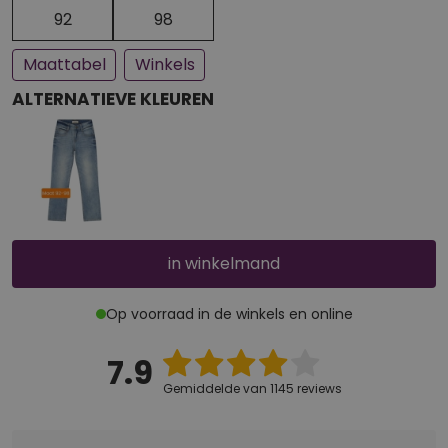
Een paar stuks op voorraad
Bijna uitverkocht
92
98
Maattabel
Winkels
ALTERNATIEVE KLEUREN
in winkelmand
Op voorraad in de winkels en online
7.9
Gemiddelde van 1145 reviews