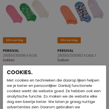
50% Korting
50% Korting
PERSIVAL
PERSIVAL
Z90551/3010954 ROSE
Z90550/3010953 KOBALT
Sokken
Sokken
€ 2,50
€ 2,50
€ 4,99
€ 4,99
COOKIES.
Met cookies en technieken die daarop lijken helpen
we je beter en persoonlijker. Dankzij functionele
cookies werkt de website goed. Ze hebben ook een
analytische functie. Zo maken we de website elke
dag een beetje beter. We laten je graag nuttige
advertenties zien. Daarom gebruiken we