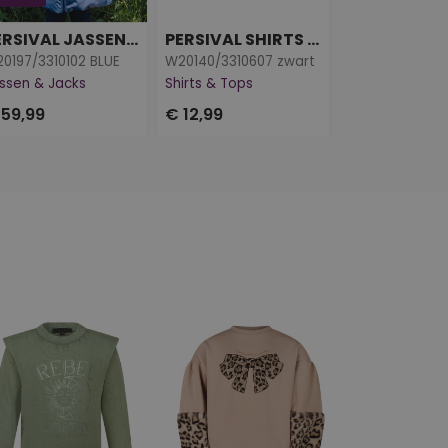
PERSIVAL JASSEN & JACKS
PERSIVAL SHIRTS & TOPS
0197/3310102 BLUE
W20140/3310607 zwart
Z10007/3210602
ssen & Jacks
Shirts & Tops
Shirts & Tops
 59,99
€ 12,99
€ 12,99