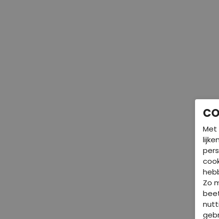
CO
Met 
lijk
pers
cook
hebb
Zo 
beet
nutt
gebr