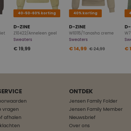
40-50-60% korting
40% korting
D-ZINE
D-ZINE
D-
iet
Z10422/Anneleen geel
W10115/Tanasha creme
W7
Sweaters
Sweaters
Sw
€ 19,99
€ 14,99
€ 
€ 24,99
ERVICE
ONTDEK
oorwaarden
Jensen Family Folder
e vragen
Jensen Family Member
f afhalen
Nieuwsbrief
 klachten
Over ons