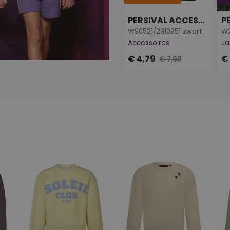
PERSIVAL ACCESSOIRES
W90521/2910951 zwart
W2
Accessoires
Ja
€ 4,79
€
€ 7,99