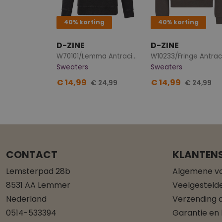
40% korting
40% korting
D-ZINE
D-ZINE
W70101/Lemma Antraciet
W10233/Fringe Antrac
Sweaters
Sweaters
€ 14,99
€ 14,99
€ 24,99
€ 24,99
CONTACT
KLANTENS
Lemsterpad 28b
Algemene v
8531 AA Lemmer
Veelgesteld
Nederland
Verzending o
0514-533394
Garantie en