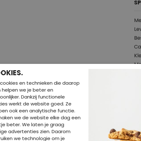
SP
Me
Le
Be
Ca
Kl
Ma
OKIES.
So
cookies en technieken die daarop
en helpen we je beter en
Hal
oonlijker. Dankzij functionele
Pr
ies werkt de website goed. Ze
Wa
en ook een analytische functie.
maken we de website elke dag een
je beter. We laten je graag
ige advertenties zien. Daarom
uiken we technologie om je