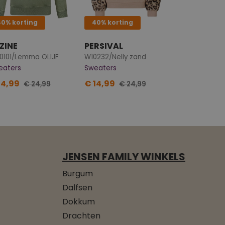
40% korting
40% korting
ZINE
PERSIVAL
0101/Lemma OLIJF
W10232/Nelly zand
eaters
Sweaters
14,99
€ 14,99
€ 24,99
€ 24,99
JENSEN FAMILY WINKELS
Burgum
Dalfsen
Dokkum
Drachten