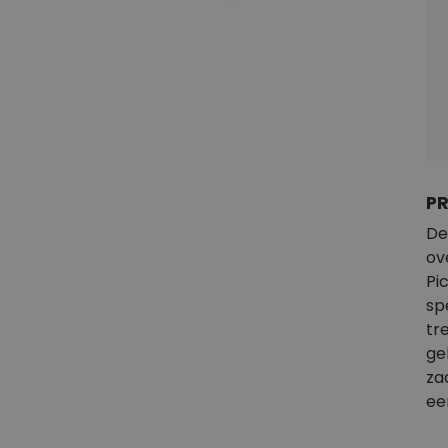
P
De
ov
Pi
sp
tr
ge
za
ee