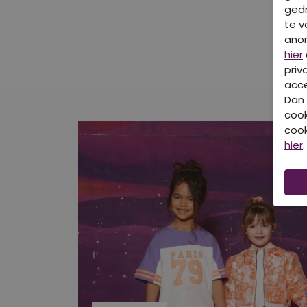
gedr
te v
ano
hier
priv
acce
Dan 
cook
cook
hier
.