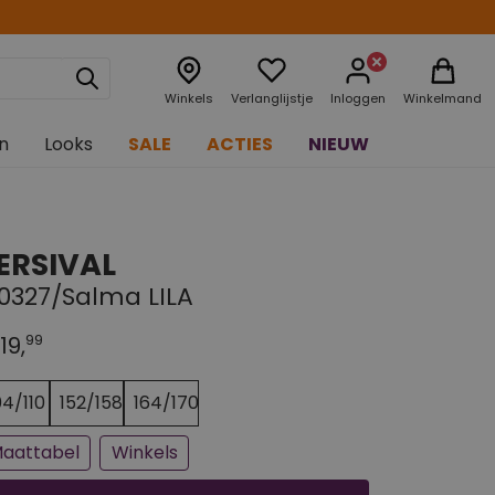
Winkels
Verlanglijstje
Inloggen
Winkelmand
n
Looks
SALE
ACTIES
NIEUW
ERSIVAL
10327/Salma LILA
99
19,
n paar stuks op voorraad
jna uitverkocht
04/110
152/158
164/170
aattabel
Winkels