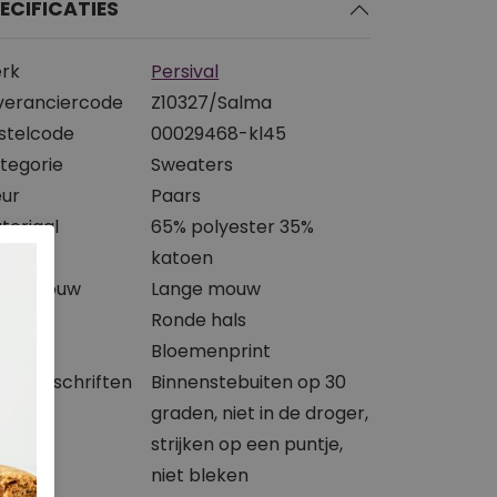
ECIFICATIES
rk
Persival
veranciercode
Z10327/Salma
stelcode
00029468-kl45
tegorie
Sweaters
eur
Paars
teriaal
65% polyester 35%
katoen
ort mouw
Lange mouw
slijn
Ronde hals
int
Bloemenprint
svoorschriften
Binnenstebuiten op 30
graden, niet in de droger,
strijken op een puntje,
niet bleken