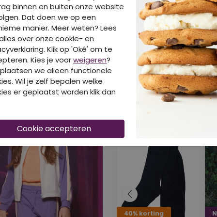
ag binnen en buiten onze website
olgen. Dat doen we op een
BE
nieme manier. Meer weten? Lees
alles over onze cookie- en
acyverklaring. Klik op 'Oké' om te
pteren. Kies je voor
weigeren
?
plaatsen we alleen functionele
ies. Wil je zelf bepalen welke
DIT IS OOK LEUK VA
ies er geplaatst worden klik dan
40% korting
N