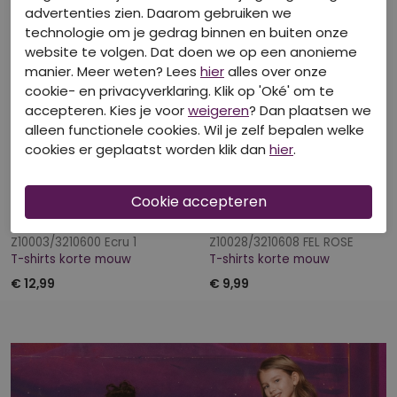
advertenties zien. Daarom gebruiken we
technologie om je gedrag binnen en buiten onze
website te volgen. Dat doen we op een anonieme
manier. Meer weten? Lees
hier
alles over onze
cookie- en privacyverklaring. Klik op 'Oké' om te
accepteren. Kies je voor
weigeren
? Dan plaatsen we
alleen functionele cookies. Wil je zelf bepalen welke
cookies er geplaatst worden klik dan
hier
.
40-50-60% korting
40-50-60% korting
PERSIVAL
PERSIVAL
Z10003/3210600 Ecru 1
Z10028/3210608 FEL ROSE
T-shirts korte mouw
T-shirts korte mouw
€ 12,99
€ 9,99