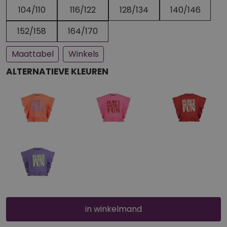
Een paar stuks op voorraad
Bijna uitverkocht
104/110
116/122
128/134
140/146
152/158
164/170
Maattabel
Winkels
ALTERNATIEVE KLEUREN
in winkelmand