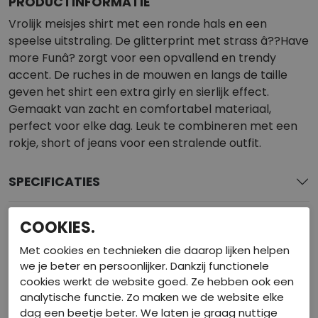
PRODUCTINFORMATIE
Vrolijk meisjes shirt met een ronde hals en een
speelse uitstraling. De glitterprint met strass â??Have
more Funâ? zorgt voor een opvallend en trendy
accent. De ruches in de mouwen en langs de taille
geven het shirt een extra girly en sierlijk effect.
Gemaakt van zacht en comfortabel materiaal,
perfect voor elke dag. Leuk te combineren met een
rokje, short of jeans voor een stralende outfit.
SPECIFICATIES
BEKIJK DE WINKELVOORRAAD
COOKIES.
Met cookies en technieken die daarop lijken helpen
GERELATEERDE PRODUCTEN
we je beter en persoonlijker. Dankzij functionele
cookies werkt de website goed. Ze hebben ook een
analytische functie. Zo maken we de website elke
dag een beetje beter. We laten je graag nuttige