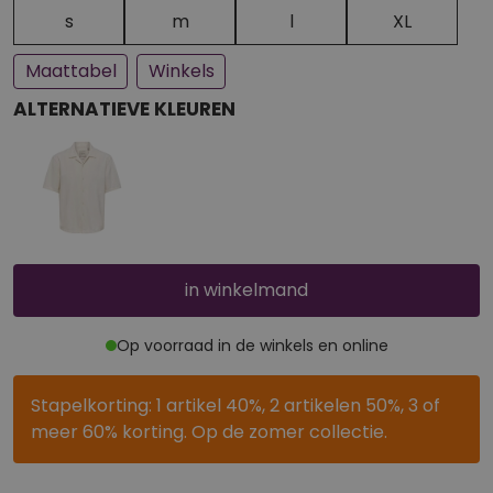
Een paar stuks op voorraad
Bijna uitverkocht
s
m
l
XL
Maattabel
Winkels
ALTERNATIEVE KLEUREN
in winkelmand
Op voorraad in de winkels en online
Stapelkorting: 1 artikel 40%, 2 artikelen 50%, 3 of
meer 60% korting. Op de zomer collectie.