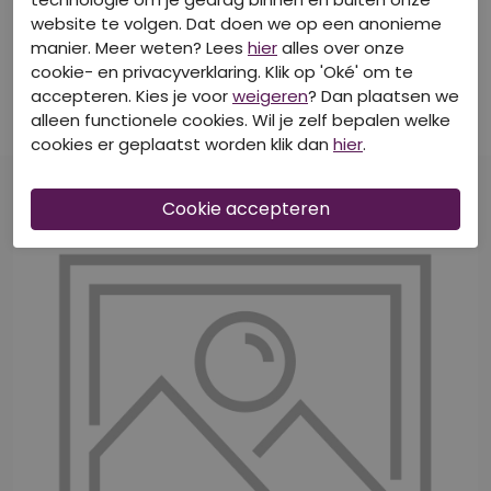
40-50-60% korting
40-50-60% korting
website te volgen. Dat doen we op een anonieme
manier. Meer weten? Lees
hier
alles over onze
ONLY & SONS
ONLY & SONS
cookie- en privacyverklaring. Klik op 'Oké' om te
22025286 Egret/BLUE NIGHTS
22036648 Oatmeal/MELANGE
accepteren. Kies je voor
weigeren
? Dan plaatsen we
T-shirts korte mouw
Polo's
alleen functionele cookies. Wil je zelf bepalen welke
€ 16,99
€ 39,99
cookies er geplaatst worden klik dan
hier
.