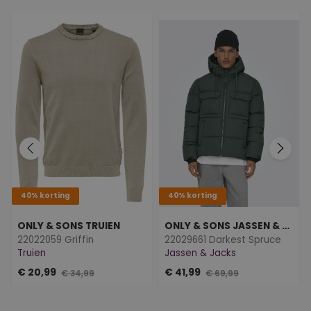
40% korting
40% korting
ONLY & SONS TRUIEN
ONLY & SONS JASSEN & JACKS
22022059 Griffin
22029661 Darkest Spruce
Truien
Jassen & Jacks
€ 20,99
€ 41,99
€ 34,99
€ 69,99