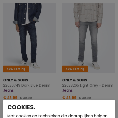
40% korting
40% korting
ONLY & SONS
ONLY & SONS
22026749 Dark Blue Denim
22028265 Light Grey - Denim
Jeans
Jeans
€ 23,99
€ 23,99
€ 39,99
€ 39,99
COOKIES.
Met cookies en technieken die daarop lijken helpen