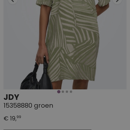
JDY
15358880 groen
99
€ 19,