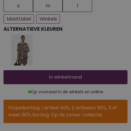
Een paar stuks op voorraad
Bijna uitverkocht
s
m
l
Maattabel
Winkels
ALTERNATIEVE KLEUREN
in winkelmand
Op voorraad in de winkels en online
Stapelkorting: 1 artikel 40%, 2 artikelen 50%, 3 of
meer 60% korting. Op de zomer collectie.