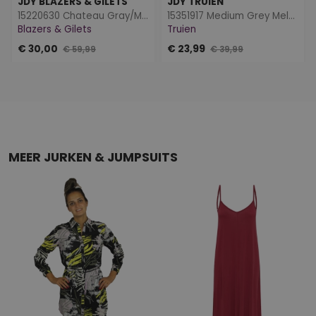
JDY BLAZERS & GILETS
JDY TRUIEN
15220630 Chateau Gray/MELANGE W. WHITE PEARL
15351917 Medium Grey Melange/FLOWER EMB ON S
Blazers & Gilets
Truien
€ 30,00
€ 23,99
€ 59,99
€ 39,99
MEER JURKEN & JUMPSUITS