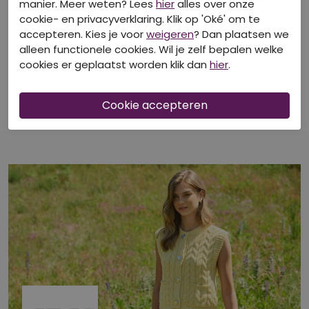
manier. Meer weten? Lees
hier
alles over onze
cookie- en privacyverklaring. Klik op 'Oké' om te
accepteren. Kies je voor
weigeren
? Dan plaatsen we
40-50-60% korting
40-50-60% korting
alleen functionele cookies. Wil je zelf bepalen welke
cookies er geplaatst worden klik dan
hier
.
JDY
JDY
15347216 Salsa/34-01-26 CREME FLOWERS
15347216 Creme/35-01-26 DAZZLING BLUE FLOWER
Jurken
Jurken
€ 34,99
€ 34,99