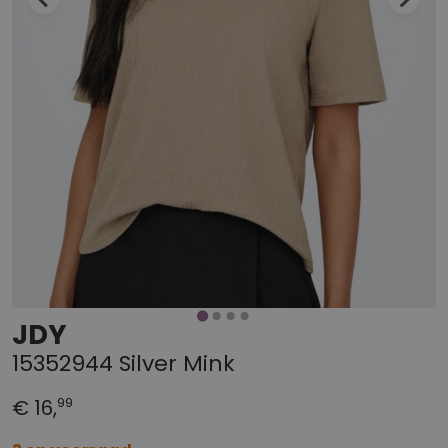
JDY
15352944 Silver Mink
99
€ 16,