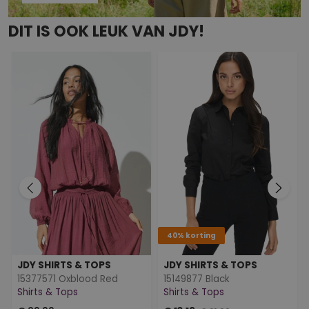
DIT IS OOK LEUK VAN JDY!
40% korting
JDY SHIRTS & TOPS
JDY SHIRTS & TOPS
15377571 Oxblood Red
15149877 Black
Shirts & Tops
Shirts & Tops