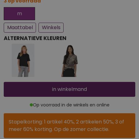
3 op voorraad
Bijna uitverkocht
m
Maattabel
Winkels
ALTERNATIEVE KLEUREN
in winkelmand
Op voorraad in de winkels en online
Stapelkorting: 1 artikel 40%, 2 artikelen 50%, 3 of
meer 60% korting. Op de zomer collectie.