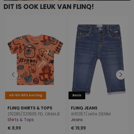
DIT IS OOK LEUK VAN FLINQ!
40-50-60% korting
Basis
FLINQ SHIRTS & TOPS
FLINQ JEANS
Z10285/3211605 FEL ORANJE
W10357/Jelte DENIM
Shirts & Tops
Jeans
€ 8,99
€ 19,99