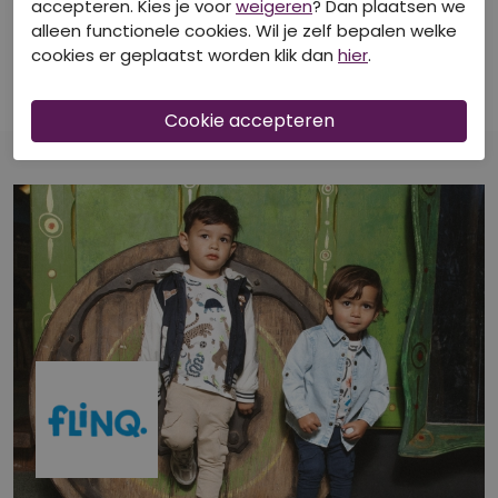
accepteren. Kies je voor
weigeren
? Dan plaatsen we
alleen functionele cookies. Wil je zelf bepalen welke
FLINQ
cookies er geplaatst worden klik dan
hier
.
Z10611/Sven Acid Blauw
T-shirts korte mouw
€ 9,99