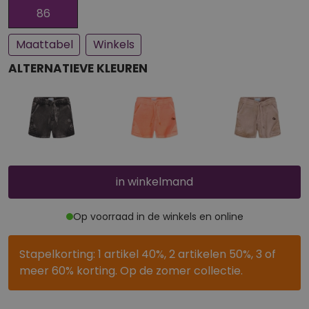
Een paar stuks op voorraad
Bijna uitverkocht
86
Maattabel
Winkels
ALTERNATIEVE KLEUREN
in winkelmand
Op voorraad in de winkels en online
Stapelkorting: 1 artikel 40%, 2 artikelen 50%, 3 of
meer 60% korting. Op de zomer collectie.