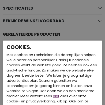
SPECIFICATIES
BEKIJK DE WINKELVOORRAAD
GERELATEERDE PRODUCTEN
COOKIES.
Met cookies en technieken die daarop lijken helpen
we je beter en persoonlijker. Dankzij functionele
cookies werkt de website goed. Ze hebben ook een
analytische functie. Zo maken we de website elke
dag een beetje beter. We laten je graag nuttige
advertenties zien. Daarom gebruiken we
technologie om je gedrag binnen en buiten onze
website te volgen. Dat doen we op een anonieme
manier. Meer weten? Lees
hier
alles over onze
cookie- en privacyverklaring. Klik op 'Oké' om te
40-50-60% korting