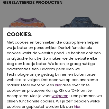
GERELATEERDE PRODUCTEN
COOKIES.
Met cookies en technieken die daarop lijken helpen
we je beter en persoonlijker. Dankzij functionele
cookies werkt de website goed. Ze hebben ook een
analytische functie. Zo maken we de website elke
dag een beetje beter. We laten je graag nuttige
advertenties zien. Daarom gebruiken we
50% Korting
Basis
technologie om je gedrag binnen en buiten onze
website te volgen. Dat doen we op een anonieme
D-ZINE
D-ZINE
manier. Meer weten? Lees
hier
alles over onze
Z90270/Jolie LILA
Z80237/Leandra Bleached dnm
cookie- en privacyverklaring. Klik op 'Oké' om te
Truien
Gilets
accepteren. Kies je voor
weigeren
? Dan plaatsen we
€ 12,50
€ 24,99
€ 24,99
alleen functionele cookies. Wil je zelf bepalen welke
cookies er geplaatst worden klik dan
hier
.