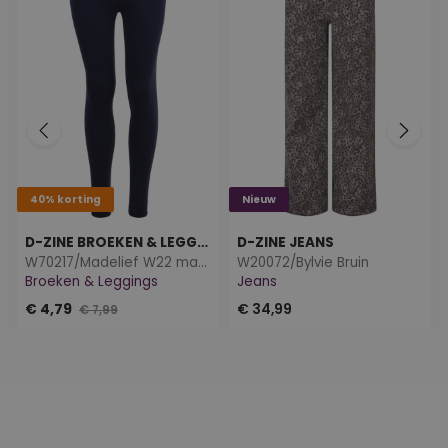
40% korting
Nieuw
D-ZINE BROEKEN & LEGGINGS
D-ZINE JEANS
W70217/Madelief W22 marine
W20072/Bylvie Bruin
Broeken & Leggings
Jeans
€ 4,79
€ 34,99
€ 7,99