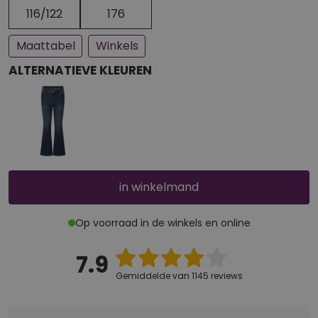
Een paar stuks op voorraad
Bijna uitverkocht
116/122
176
Maattabel
Winkels
ALTERNATIEVE KLEUREN
in winkelmand
Op voorraad in de winkels en online
7.9
Gemiddelde van 1145 reviews