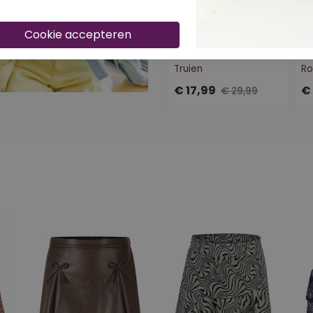
40% korting
4
D-ZINE TRUIEN
D
W90425/BC05084 GOUD
Truien
Ro
€ 17,99
€ 
€ 29,99