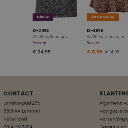
Nieuw
40% korting
D-ZINE
D-ZINE
W20074/Beau grijs
W70095/Linda zand
Rokken
Rokken
€ 24,99
€ 8,99
€ 14,99
CONTACT
KLANTENS
Lemsterpad 28b
Algemene v
8531 AA Lemmer
Veelgesteld
Nederland
Verzending o
0514-533394
Garantie en