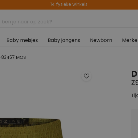
Altijd gratis afhalen in de winkel
14 fysieke winkels
Baby meisjes
Baby jongens
Newborn
Merke
k-83457 MOS
D
Z
Tij