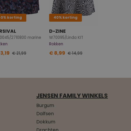
40% korting
40% korting
RSIVAL
D-ZINE
0045/2710800 marine
W70095/Linda KIT
kken
Rokken
13,19
€ 8,99
€ 21,99
€ 14,99
JENSEN FAMILY WINKELS
Burgum
Dalfsen
Dokkum
Drachten