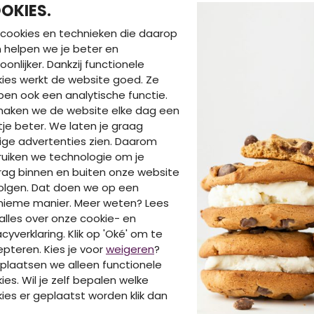
OKIES.
cookies en technieken die daarop
en helpen we je beter en
oonlijker. Dankzij functionele
ies werkt de website goed. Ze
en ook een analytische functie.
maken we de website elke dag een
je beter. We laten je graag
DIT IS OOK LEUK VA
ige advertenties zien. Daarom
uiken we technologie om je
ag binnen en buiten onze website
olgen. Dat doen we op een
nieme manier. Meer weten? Lees
alles over onze cookie- en
acyverklaring. Klik op 'Oké' om te
pteren. Kies je voor
weigeren
?
plaatsen we alleen functionele
ies. Wil je zelf bepalen welke
ies er geplaatst worden klik dan