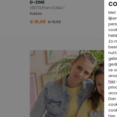
D-ZINE
CO
Z80713/Pam KOBALT
Met 
Rokken
lijk
€ 10,00
€ 19,99
pers
cook
hebb
Zo 
beet
nutt
gebr
gedr
te v
ano
hier
priv
acce
Dan 
cook
cook
hier
.