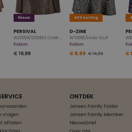
Nieuw
40% korting
PERSIVAL
D-ZINE
PE
W20059/3310802 DONKER BRUIN
W70095/Linda OLIJF
W8
Rokken
Rokken
Ro
€ 19,99
€ 8,99
€ 
€ 14,99
ERVICE
ONTDEK
oorwaarden
Jensen Family Folder
e vragen
Jensen Family Member
f afhalen
Nieuwsbrief
 klachten
Over ons