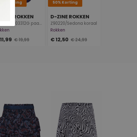
0% korting
50% Korting
50% Korting
-ZINE ROKKEN
D-ZINE ROKKEN
W90583/703312G paars
Z90220/Sedona koraal
kken
Rokken
Shirts & Tops
11,99
€ 12,50
€ 6,50
€ 19,99
€ 24,99
€ 12,