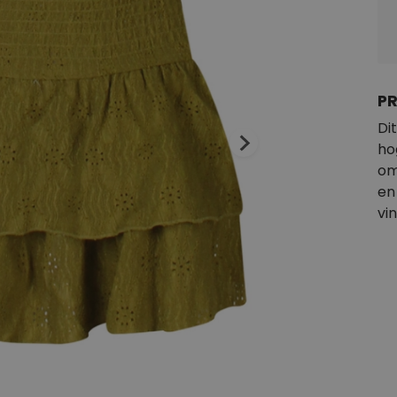
P
Di
ho
om
en
vi