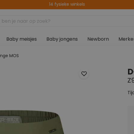
Gratis verzenden vanaf € 75,00
Baby meisjes
Baby jongens
Newborn
Merke
ange MOS
D
Z
Tij