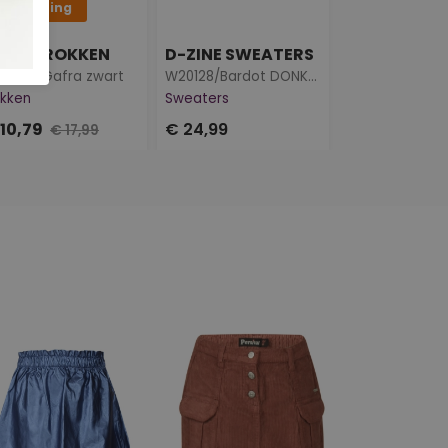
0% korting
40% korting
-ZINE ROKKEN
D-ZINE SWEATERS
0097/Gafra zwart
W20128/Bardot DONKER BRUIN
kken
Sweaters
Jurken & Jump
 10,79
€ 24,99
€ 14,99
€ 17,99
€ 24