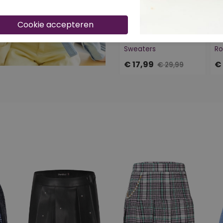
40% korting
4
D-ZINE SWEATERS
D
W10111/Teodora zwart
W6
Sweaters
Ro
€ 17,99
€
€ 29,99