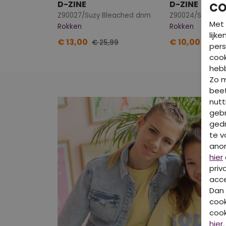
D-ZINE
D-ZINE
CO
Z90027/Suzy Bleached dnm
Z90024/Selena 
Met 
Rokken
Rokken
lijk
€ 13,00
€ 10,00
€ 25,99
€ 19,9
pers
cook
hebb
Zo 
beet
nutt
gebr
gedr
te v
ano
hier
priv
acce
Dan 
cook
cook
hier
.