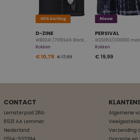
40% korting
Nieuw
D-ZINE
PERSIVAL
W80041 /701594G Black denim
W20053/3310800 mar
Rokken
Rokken
€ 10,79
€ 19,99
€ 17,99
CONTACT
KLANTENS
Lemsterpad 28b
Algemene v
8531 AA Lemmer
Veelgesteld
Nederland
Verzending o
0514-533394
Garantie en