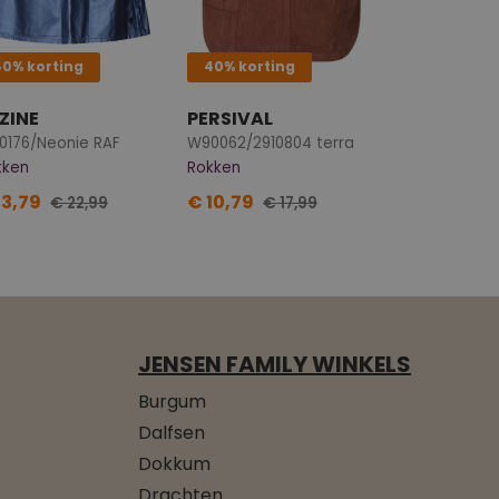
40% korting
40% korting
ZINE
PERSIVAL
0176/Neonie RAF
W90062/2910804 terra
kken
Rokken
13,79
€ 10,79
€ 22,99
€ 17,99
JENSEN FAMILY WINKELS
Burgum
Dalfsen
Dokkum
Drachten