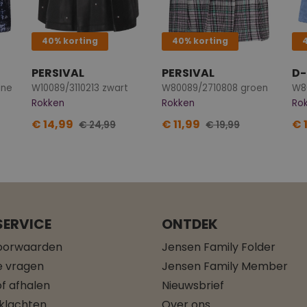
40% korting
40% korting
PERSIVAL
PERSIVAL
D-
ine
W10089/3110213 zwart
W80089/2710808 groen
W8
Rokken
Rokken
Ro
€ 14,99
€ 11,99
€ 
€ 24,99
€ 19,99
ERVICE
ONTDEK
oorwaarden
Jensen Family Folder
e vragen
Jensen Family Member
f afhalen
Nieuwsbrief
 klachten
Over ons