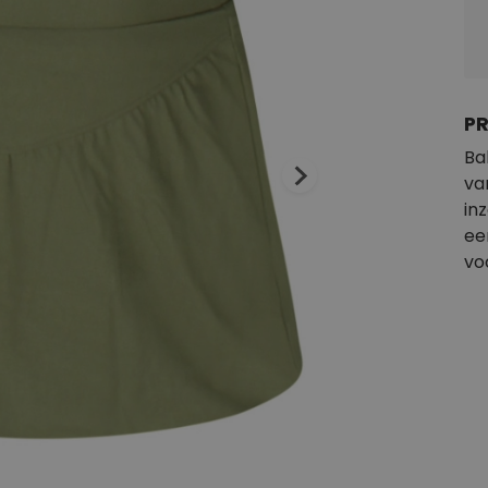
P
Ba
va
in
ee
vo