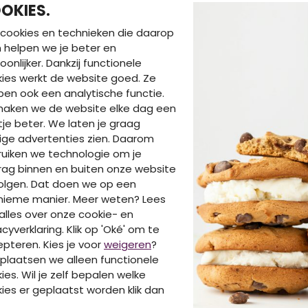
D-ZINE
OKIES.
aop zwart
Z90024/Selena aop cyclaam
cookies en technieken die daarop
Rokken
en helpen we je beter en
€ 10,00
9
€ 19,99
oonlijker. Dankzij functionele
ies werkt de website goed. Ze
en ook een analytische functie.
maken we de website elke dag een
je beter. We laten je graag
DIT IS OOK LEUK VA
ige advertenties zien. Daarom
uiken we technologie om je
ag binnen en buiten onze website
olgen. Dat doen we op een
nieme manier. Meer weten? Lees
alles over onze cookie- en
acyverklaring. Klik op 'Oké' om te
pteren. Kies je voor
weigeren
?
plaatsen we alleen functionele
ies. Wil je zelf bepalen welke
ies er geplaatst worden klik dan