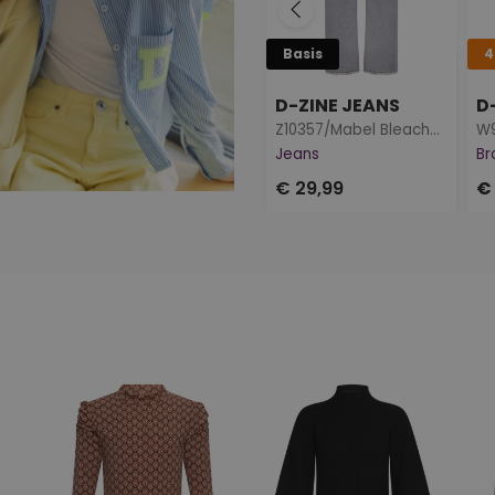
Basis
4
D-ZINE JEANS
Z10357/Mabel Bleached dnm
Jeans
Br
€ 29,99
€