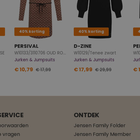
g
40% korting
40% korting
PERSIVAL
D-ZINE
PE
OSE
W10133/3110706 OUD ROSE
W10129/Tenee zwart
W10
Jurken & Jumpsuits
Jurken & Jumpsuits
Jur
€ 10,79
€ 17,99
€ 
€ 17,99
€ 29,99
ERVICE
ONTDEK
oorwaarden
Jensen Family Folder
e vragen
Jensen Family Member