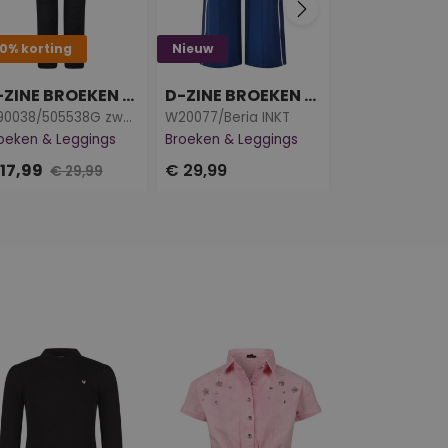
0% korting
Nieuw
40-50-60% ko
D-ZINE BROEKEN & LEGGINGS
D-ZINE BROEKEN & LEGGINGS
D-ZINE ROK
W90038/505538G zwart
W20077/Beria INKT
oeken & Leggings
Broeken & Leggings
Rokken
 17,99
€ 29,99
€ 24,99
€ 29,99