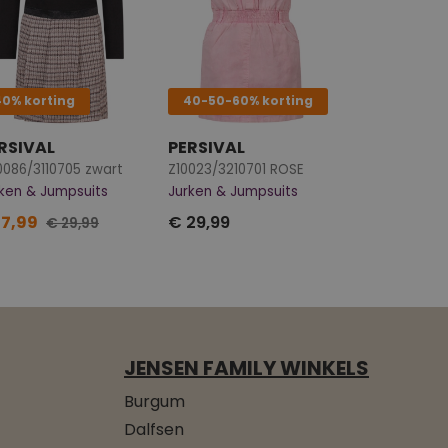
40% korting
40-50-60% korting
RSIVAL
PERSIVAL
086/3110705 zwart
Z10023/3210701 ROSE
ken & Jumpsuits
Jurken & Jumpsuits
17,99
€ 29,99
€ 29,99
JENSEN FAMILY WINKELS
Burgum
Dalfsen