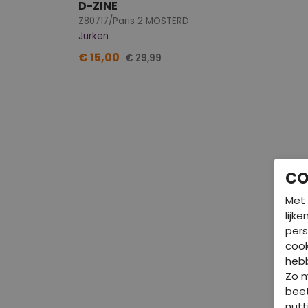
D-ZINE
Z80717/Paris 2 MOSTERD
Jurken
€ 15,00
€ 29,99
CO
Met 
lijk
pers
cook
hebb
Zo 
beet
nutt