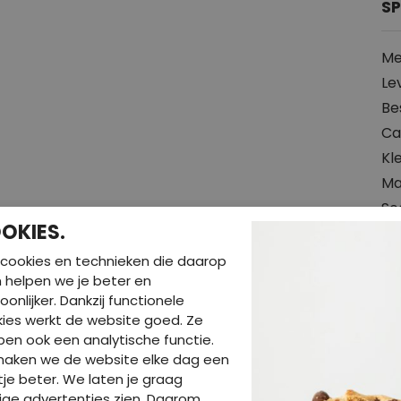
SP
Me
Le
Be
Ca
Kl
Ma
So
OKIES.
Hal
Pr
cookies en technieken die daarop
en helpen we je beter en
Pa
oonlijker. Dankzij functionele
Wa
ies werkt de website goed. Ze
en ook een analytische functie.
maken we de website elke dag een
je beter. We laten je graag
ige advertenties zien. Daarom