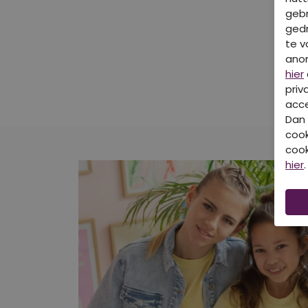
gebr
gedr
te v
ano
hier
priv
acce
Dan 
cook
cook
hier
.