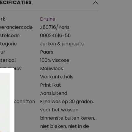
ECIFICATIES
rk
D-zine
veranciercode
Z80716/Paris
stelcode
00024616-55
tegorie
Jurken & jumpsuits
eur
Paars
teriaal
100% viscose
ort mouw
Mouwloos
slijn
Vierkante hals
int
Print Ikat
svorm
Aansluitend
svoorschriften
Fijne was op 30 graden,
voor het wassen
binnenste buiten keren,
niet bleken, niet in de