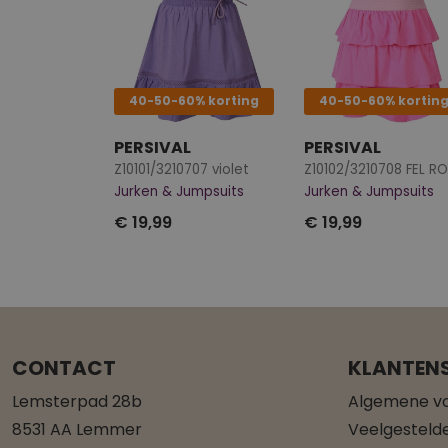
40-50-60% korting
40-50-60% kortin
PERSIVAL
PERSIVAL
Z10101/3210707 violet
Z10102/3210708 FEL R
Jurken & Jumpsuits
Jurken & Jumpsuits
€ 19,99
€ 19,99
CONTACT
KLANTENS
Lemsterpad 28b
Algemene v
8531 AA Lemmer
Veelgesteld