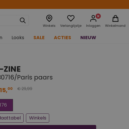
Winkels
Verlanglijstje
Inloggen
Winkelmand
n
Looks
SALE
ACTIES
NIEUW
-ZINE
80716/Paris paars
99
00
15,
€ 29,
n paar stuks op voorraad
jna uitverkocht
176
aattabel
Winkels