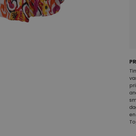
P
Ti
va
pr
an
sm
da
en
To