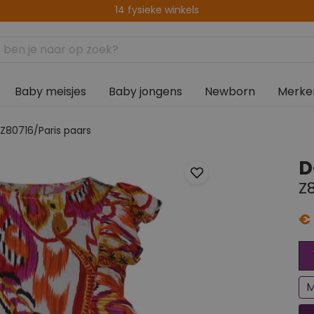
Levering binnen 2-5 werkdagen
Baby meisjes
Baby jongens
Newborn
Merke
 Z80716/Paris paars
D
Z
€ 
Ee
Bi
M