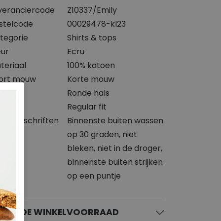
veranciercode
Z10337/Emily
stelcode
00029478-kl23
tegorie
Shirts & tops
eur
Ecru
teriaal
100% katoen
ort mouw
Korte mouw
slijn
Ronde hals
svorm
Regular fit
svoorschriften
Binnenste buiten wassen
op 30 graden, niet
bleken, niet in de droger,
binnenste buiten strijken
op een puntje
KIJK DE WINKELVOORRAAD