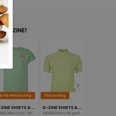
N D-ZINE!
0-50-60% korting
50% korting
40% korting
D-ZINE SHIRTS & TOPS
D-ZINE SHIRTS & TOPS
Z10193/Allas LICHT GROEN
Z80081/Petra fel geel
W10112/Tooske