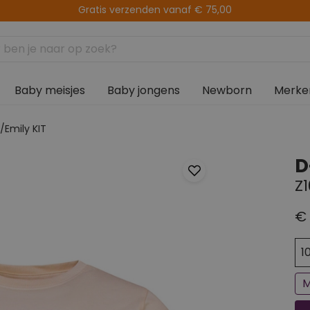
Levering binnen 2-5 werkdagen
Baby meisjes
Baby jongens
Newborn
Merke
/Emily KIT
D
Z1
€ 
Ee
Bi
1
M