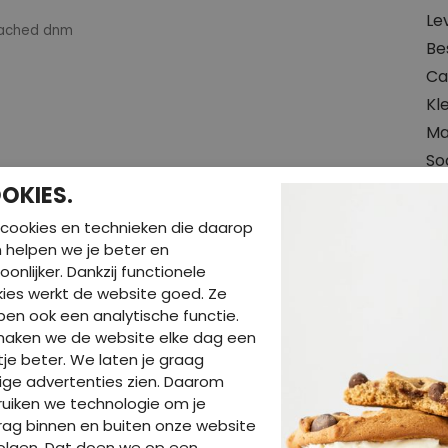
Le
eached dnm
Be
Ca
Kl
Ma
So
Hal
OKIES.
Pa
cookies en technieken die daarop
Wa
en helpen we je beter en
oonlijker. Dankzij functionele
ies werkt de website goed. Ze
en ook een analytische functie.
maken we de website elke dag een
je beter. We laten je graag
ige advertenties zien. Daarom
uiken we technologie om je
ag binnen en buiten onze website
BE
olgen. Dat doen we op een