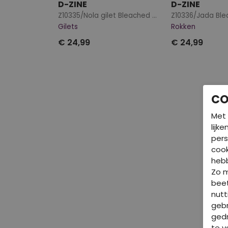
D-ZINE
D-ZINE
Z10335/Nola gilet Bleached dnm
Z10336/Jada Bl
Gilets
Rokken
€ 24,99
€ 24,99
CO
Met 
lijk
pers
cook
hebb
Zo 
beet
nutt
gebr
gedr
te v