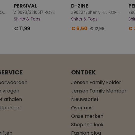
PERSIVAL
D-ZINE
PE
W20140/3310607 FEL KORAAL
Z10093/3210617 ROSE
Z90224/Sherry FEL KORAAL
Z90
Shirts & Tops
Shirts & Tops
Shi
€ 11,99
€ 6,50
€ 
€ 12,99
ERVICE
ONTDEK
oorwaarden
Jensen Family Folder
e vragen
Jensen Family Member
f afhalen
Nieuwsbrief
 klachten
Over ons
Onze merken
Shop the look
iften
Fashion blog