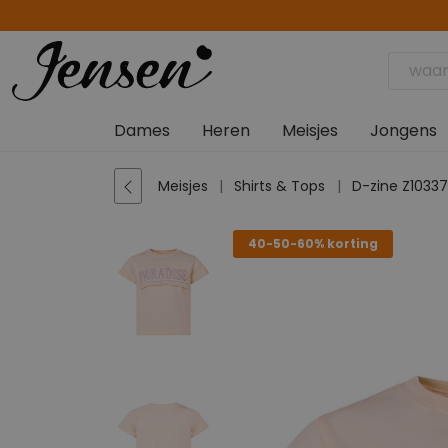
Dames
Heren
Meisjes
Jongens
Meisjes
Shirts & Tops
D-zine Z10337
40-50-60% korting