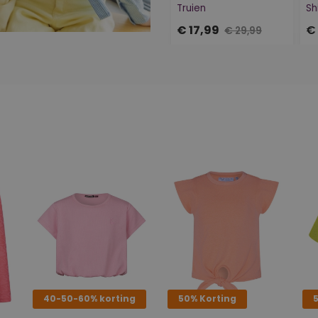
Truien
Sh
€ 17,99
€ 
€ 29,99
40-50-60% korting
50% Korting