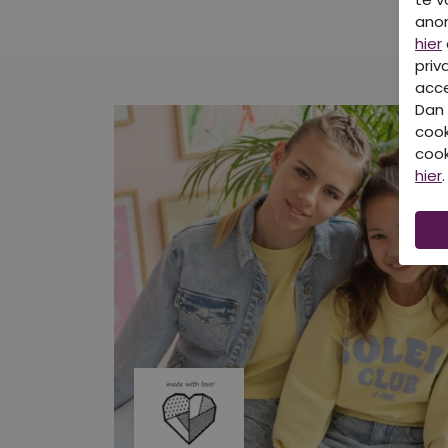
ano
hier
priv
acce
Dan 
cook
cook
hier
.