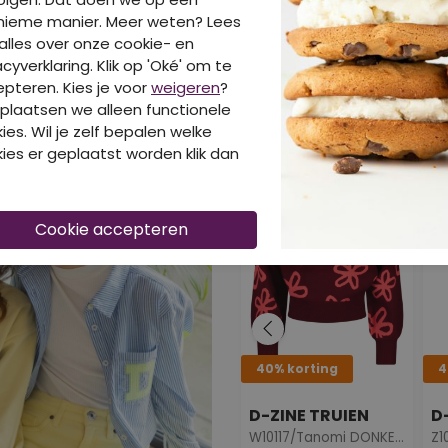
nieme manier. Meer weten? Lees
alles over onze cookie- en
acyverklaring. Klik op 'Oké' om te
pteren. Kies je voor
weigeren
?
plaatsen we alleen functionele
DIT IS OOK LEUK VA
ies. Wil je zelf bepalen welke
ies er geplaatst worden klik dan
40% korting
4
D-ZINE TRUIEN
W10117/Tanomi DONKER ROOD