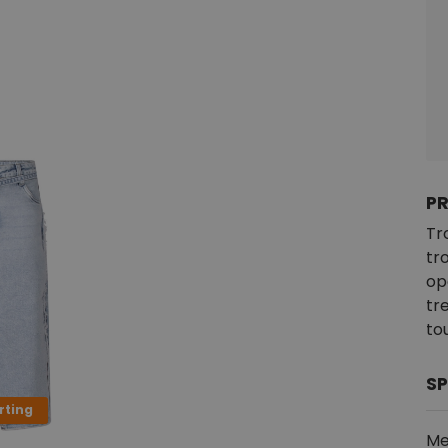
P
Tr
tr
op
tr
to
SP
rting
Me