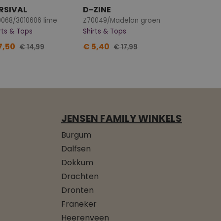
RSIVAL
D-ZINE
068/3010606 lime
Z70049/Madelon groen
rts & Tops
Shirts & Tops
7,50
€ 5,40
€ 14,99
€ 17,99
JENSEN FAMILY WINKELS
Burgum
Dalfsen
Dokkum
Drachten
Dronten
Franeker
Heerenveen