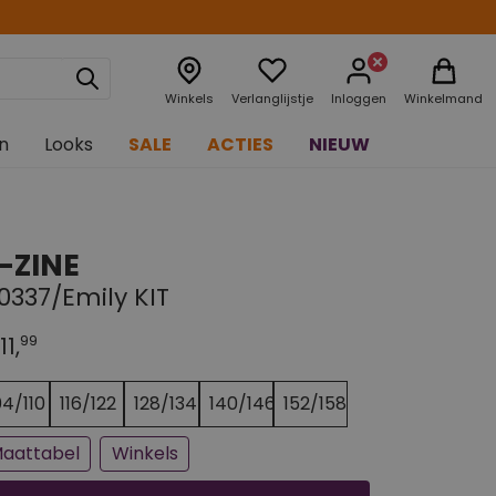
Winkels
Verlanglijstje
Inloggen
Winkelmand
n
Looks
SALE
ACTIES
NIEUW
-ZINE
0337/Emily KIT
99
11,
n paar stuks op voorraad
jna uitverkocht
04/110
116/122
128/134
140/146
152/158
aattabel
Winkels