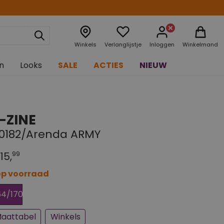
Winkels
Verlanglijstje
Inloggen
Winkelmand
n
Looks
SALE
ACTIES
NIEUW
-ZINE
10182/Arenda ARMY
99
15,
op voorraad
jna uitverkocht
64/170
aattabel
Winkels