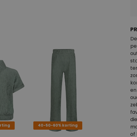
P
De
pe
ou
st
te
zo
ko
en
ou
ze
fa
di
rting
40-50-60% korting
ma
of