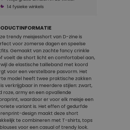
14 fysieke winkels
RODUCTINFORMATIE
ze trendy meisjesshort van D-zine is
rfect voor zomerse dagen en speelse
tfits. Gemaakt van zachte fancy crinkle
of voelt de short licht en comfortabel aan,
rwijl de elastische tailleband met koord
rgt voor een verstelbare pasvorm. Het
rte model heeft twee praktische zakken
 is verkrijgbaar in meerdere stijlen: zwart,
d roze, army en een opvallende
braprint, waardoor er voor elk meisje een
voriete variant is. Het effen of gedurfde
erenprint-design maakt deze short
kkelijk te combineren met T-shirts, tops
 blouses voor een casual of trendy look.