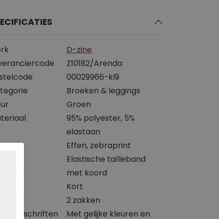
ECIFICATIES
rk
D-zine
veranciercode
Z10182/Arenda
stelcode
00029966-kl9
tegorie
Broeken & leggings
eur
Groen
teriaal
95% polyester, 5%
elastaan
int
Effen, zebraprint
iting
Elastische tailleband
met koord
ngte
Kort
kken
2 zakken
svoorschriften
Met gelijke kleuren en