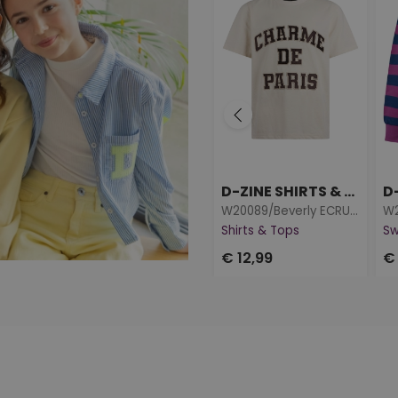
D-ZINE SHIRTS & TOPS
D
W20089/Beverly ECRU MELEE
W2
Shirts & Tops
Sw
€ 12,99
€ 