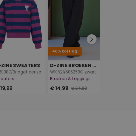
40% korting
40% korting
-ZINE SWEATERS
D-ZINE BROEKEN & LEGGINGS
D-ZINE TRU
0087/Bridget cerise
W10521/506259G zwart
W80075/Nina k
eaters
Broeken & Leggings
Truien
19,99
€ 14,99
€ 13,79
€ 24,99
€ 22