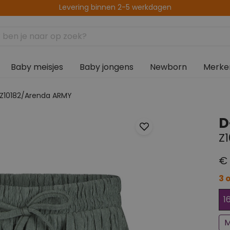
Altijd gratis afhalen in de winkel
Baby meisjes
Baby jongens
Newborn
Merke
 Z10182/Arenda ARMY
D
Z
€ 
3 
Bi
1
M