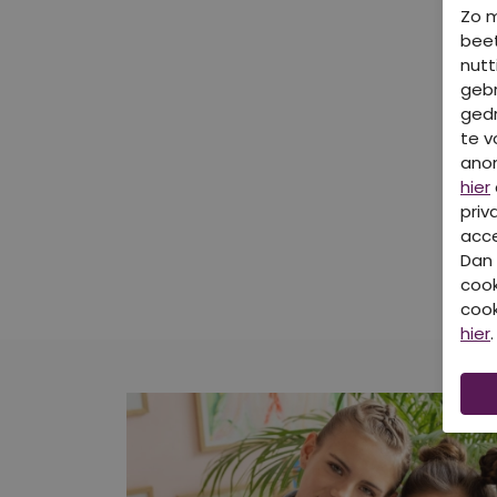
Zo 
beet
nutt
gebr
gedr
te v
ano
hier
priv
acce
Dan 
cook
cook
hier
.