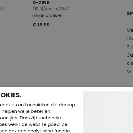
D-ZINE
MY
Z10181/Anella ARMY
SP
Lange broeken
€ 19,99
Me
Le
Be
Ca
Kl
Ma
Pr
OKIES.
Slu
cookies en technieken die daarop
en helpen we je beter en
Le
oonlijker. Dankzij functionele
Za
ies werkt de website goed. Ze
Wa
en ook een analytische functie.