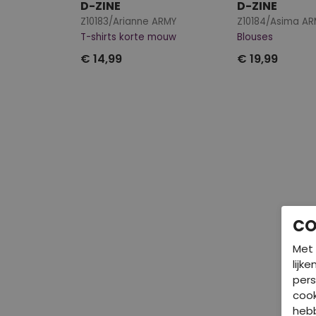
D-ZINE
D-ZINE
Z10183/Arianne ARMY
Z10184/Asima AR
T-shirts korte mouw
Blouses
€ 14,99
€ 19,99
CO
Met 
lijk
pers
cook
hebb