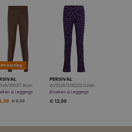
40% korting
RSIVAL
PERSIVAL
149/3110217 Bruin
W20038/3310202 DONKER LILA
oeken & Leggings
Broeken & Leggings
5,39
€ 12,99
€ 8,99