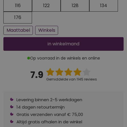
Een paar stuks op voorraad
Bijna uitverkocht
116
122
128
134
176
Maattabel
Winkels
in winkelmand
Op voorraad in de winkels en online
7.9
Gemiddelde van 1145 reviews
Levering binnen 2-5 werkdagen
14 dagen retourtermijn
Gratis verzenden vanaf € 75,00
Altijd gratis afhalen in de winkel