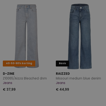
40-50-60% korting
Basis
D-ZINE
RAIZZED
Z10065/Aizza Bleached dnm
Missouri medium blue denim
Jeans
Jeans
€ 37,99
€ 44,99