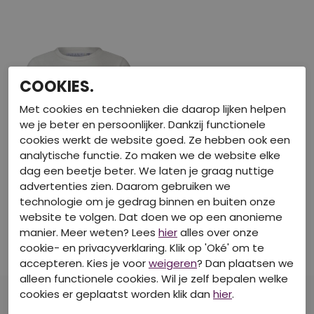
COOKIES.
Met cookies en technieken die daarop lijken helpen
we je beter en persoonlijker. Dankzij functionele
cookies werkt de website goed. Ze hebben ook een
analytische functie. Zo maken we de website elke
dag een beetje beter. We laten je graag nuttige
advertenties zien. Daarom gebruiken we
40-50-60% korting
technologie om je gedrag binnen en buiten onze
D-ZINE
website te volgen. Dat doen we op een anonieme
Z10209/Alisa Ecru 1
manier. Meer weten? Lees
hier
alles over onze
T-shirts korte mouw
cookie- en privacyverklaring. Klik op 'Oké' om te
accepteren. Kies je voor
weigeren
? Dan plaatsen we
€ 11,99
alleen functionele cookies. Wil je zelf bepalen welke
cookies er geplaatst worden klik dan
hier
.