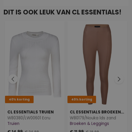
DIT IS OOK LEUK VAN CL ESSENTIALS!
40% korting
40% korting
CL ESSENTIALS TRUIEN
CL ESSENTIALS BROEKEN & LEGGINGS
W80380/LW00601 Ecru
W80179/Nouka lds zand
Truien
Broeken & Leggings
€ 14,99
€ 11,99