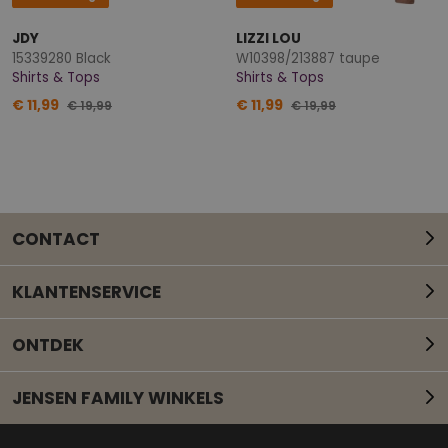
JDY
LIZZI LOU
15339280 Black
W10398/213887 taupe
Shirts & Tops
Shirts & Tops
€ 11,99
€ 11,99
€ 19,99
€ 19,99
CONTACT
KLANTENSERVICE
ONTDEK
JENSEN FAMILY WINKELS
Mail onze klantenservice