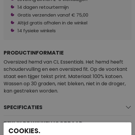
14 dagen retourtermijn
Gratis verzenden vanaf € 75,00
Altijd gratis afhalen in de winkel
14 fysieke winkels
PRODUCTINFORMATIE
Oversized hemd van CL Essentials. Het hemd heeft
schoudervulling en een oversized fit. Op de voorkant
staat een tijger tekst print. Materiaal: 100% katoen.
Wassen op 30 graden, niet bleken, niet in de droger,
kan gestreken worden.
SPECIFICATIES
BEKIJK DE WINKELVOORRAAD
COOKIES.