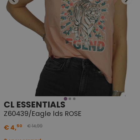
CL ESSENTIALS
Z60439/Eagle lds ROSE
99
50
€ 4,
€ 14,