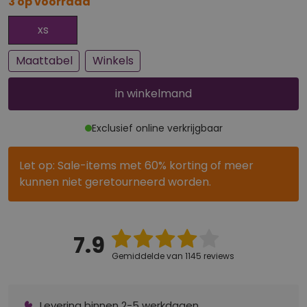
3 op voorraad
Bijna uitverkocht
xs
Maattabel
Winkels
in winkelmand
Exclusief online verkrijgbaar
Let op: Sale-items met 60% korting of meer
kunnen niet geretourneerd worden.
7.9
Gemiddelde van 1145 reviews
Levering binnen 2-5 werkdagen