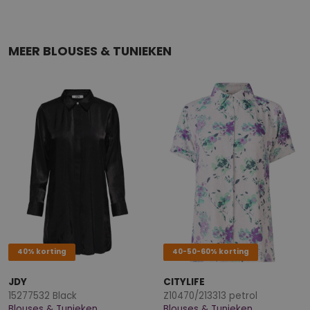
MEER BLOUSES & TUNIEKEN
40% korting
40-50-60% korting
JDY
CITYLIFE
15277532 Black
Z10470/213313 petrol
Blouses & Tunieken
Blouses & Tunieken