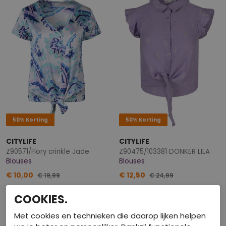
50% Korting
50% Korting
CITYLIFE
CITYLIFE
Z90571/Flory crinkle Jade
Z90475/103381 DONKER LILA
Blouses
Blouses
€ 10,00
€ 12,50
€ 19,99
€ 24,99
COOKIES.
Met cookies en technieken die daarop lijken helpen