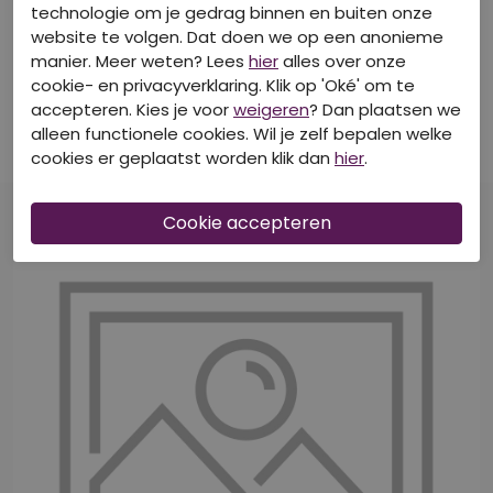
technologie om je gedrag binnen en buiten onze
website te volgen. Dat doen we op een anonieme
50% Korting
50% Korting
manier. Meer weten? Lees
hier
alles over onze
cookie- en privacyverklaring. Klik op 'Oké' om te
CITYLIFE
CITYLIFE
accepteren. Kies je voor
weigeren
? Dan plaatsen we
Z90570/Willeke fuchsia
Z90717/213727 KIWI
Tops lange mouw
T-shirts korte mouw
alleen functionele cookies. Wil je zelf bepalen welke
cookies er geplaatst worden klik dan
hier
.
€ 12,50
€ 9,00
€ 24,99
€ 17,99