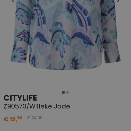
CITYLIFE
Z90570/Willeke Jade
99
50
€ 12,
€ 24,