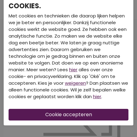
COOKIES.
Lange broeken
Lange broeken
€ 10,00
€ 11,50
€ 19,99
€ 22,99
Met cookies en technieken die daarop lijken helpen
we je beter en persoonlijker. Dankzij functionele
cookies werkt de website goed. Ze hebben ook een
analytische functie. Zo maken we de website elke
dag een beetje beter. We laten je graag nuttige
advertenties zien. Daarom gebruiken we
technologie om je gedrag binnen en buiten onze
website te volgen. Dat doen we op een anonieme
manier. Meer weten? Lees
hier
alles over onze
cookie- en privacyverklaring. Klik op 'Oké' om te
accepteren. Kies je voor
weigeren
? Dan plaatsen we
alleen functionele cookies. Wil je zelf bepalen welke
cookies er geplaatst worden klik dan
hier
.