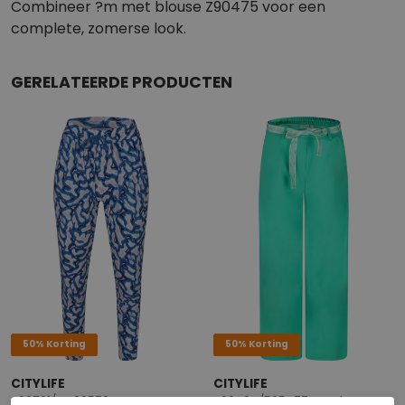
Combineer ?m met blouse Z90475 voor een
complete, zomerse look.
GERELATEERDE PRODUCTEN
50% Korting
50% Korting
CITYLIFE
CITYLIFE
Z90701/LW20578 KOBALT
Z90464/505477A Jade