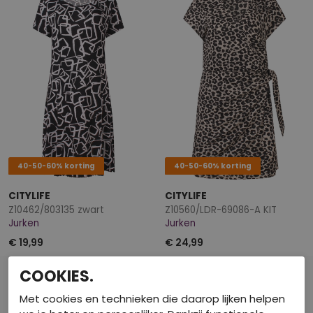
40-50-60% korting
40-50-60% korting
CITYLIFE
CITYLIFE
Z10462/803135 zwart
Z10560/LDR-69086-A KIT
Jurken
Jurken
€ 19,99
€ 24,99
COOKIES.
Met cookies en technieken die daarop lijken helpen