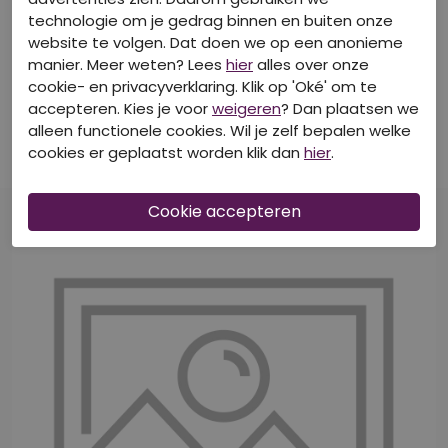
technologie om je gedrag binnen en buiten onze
website te volgen. Dat doen we op een anonieme
40-50-60% korting
manier. Meer weten? Lees
hier
alles over onze
cookie- en privacyverklaring. Klik op 'Oké' om te
CITYLIFE
accepteren. Kies je voor
weigeren
? Dan plaatsen we
Z10619/602023-02 zwart
alleen functionele cookies. Wil je zelf bepalen welke
Korte Broeken
cookies er geplaatst worden klik dan
hier
.
€ 12,99