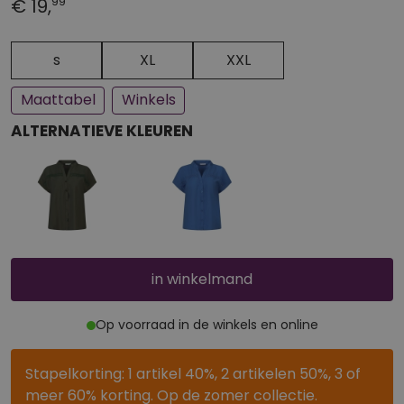
99
€ 19,
Een paar stuks op voorraad
Bijna uitverkocht
s
XL
XXL
Maattabel
Winkels
ALTERNATIEVE KLEUREN
in winkelmand
Op voorraad in de winkels en online
Stapelkorting: 1 artikel 40%, 2 artikelen 50%, 3 of
meer 60% korting. Op de zomer collectie.