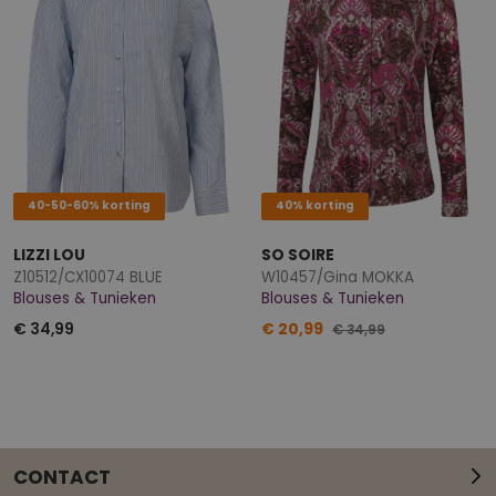
40-50-60% korting
40% korting
LIZZI LOU
SO SOIRE
Z10512/CX10074 BLUE
W10457/Gina MOKKA
Blouses & Tunieken
Blouses & Tunieken
€ 34,99
€ 20,99
€ 34,99
CONTACT