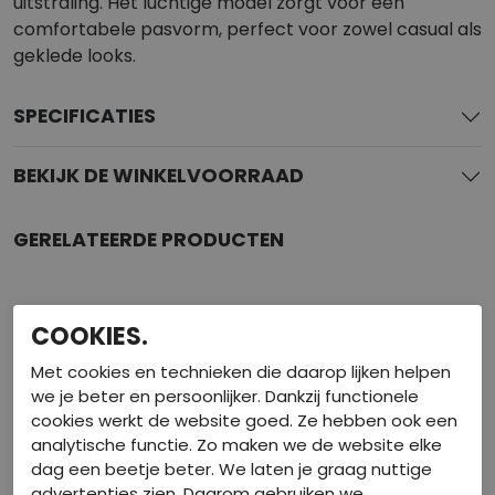
uitstraling. Het luchtige model zorgt voor een
comfortabele pasvorm, perfect voor zowel casual als
geklede looks.
SPECIFICATIES
BEKIJK DE WINKELVOORRAAD
GERELATEERDE PRODUCTEN
COOKIES.
Met cookies en technieken die daarop lijken helpen
we je beter en persoonlijker. Dankzij functionele
cookies werkt de website goed. Ze hebben ook een
analytische functie. Zo maken we de website elke
dag een beetje beter. We laten je graag nuttige
advertenties zien. Daarom gebruiken we