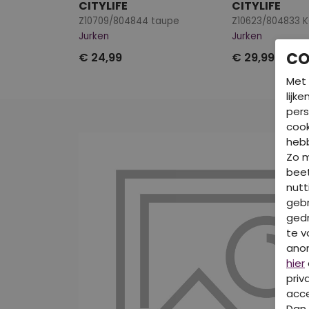
CITYLIFE
CITYLIFE
Z10709/804844 taupe
Z10623/804833 
Jurken
Jurken
CO
€ 24,99
€ 29,99
Met 
lijk
pers
cook
hebb
Zo 
beet
nutt
gebr
gedr
te v
ano
hier
priv
acce
Dan 