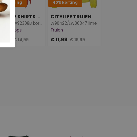
0% Korting
40% korting
50% Korting
CITYLIFE SHIRTS & TOPS
CITYLIFE TRUIEN
Z90706/LW92308B koraal
W90422/LW00347 lime
irts & Tops
Truien
Blouses & Tuni
 7,50
€ 11,99
€ 12,50
€ 14,99
€ 19,99
€ 24