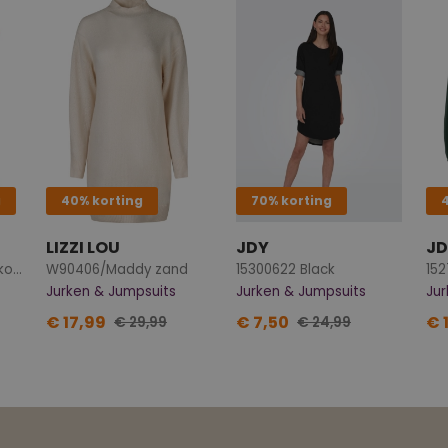
g
40% korting
70% korting
LIZZI LOU
JDY
JD
Z10560/LDR-69086-A koraal
W90406/Maddy zand
15300622 Black
15
Jurken & Jumpsuits
Jurken & Jumpsuits
Jur
€ 17,99
€ 7,50
€ 
€ 29,99
€ 24,99