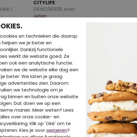
CITYLIFE
KOBALT
Z10462/803135 zwart
Jurken
OKIES.
€ 19,99
cookies en technieken die daarop
en helpen we je beter en
oonlijker. Dankzij functionele
ies werkt de website goed. Ze
DIT IS OOK LEUK VA
en ook een analytische functie.
maken we de website elke dag een
je beter. We laten je graag
ige advertenties zien. Daarom
uiken we technologie om je
ag binnen en buiten onze website
olgen. Dat doen we op een
nieme manier. Meer weten? Lees
alles over onze cookie- en
acyverklaring. Klik op 'Oké' om te
pteren. Kies je voor
weigeren
?
plaatsen we alleen functionele