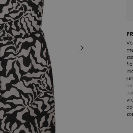
P
Vo
me
za
fl
mo
ju
en
ce
vr
da
zo