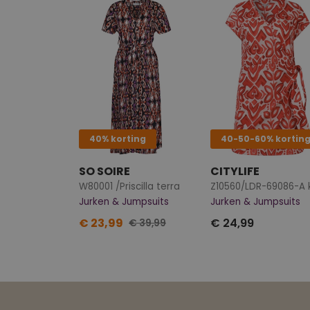
40% korting
40-50-60% kortin
SO SOIRE
CITYLIFE
W80001 /Priscilla terra
Jurken & Jumpsuits
Jurken & Jumpsuits
€ 23,99
€ 24,99
€ 39,99