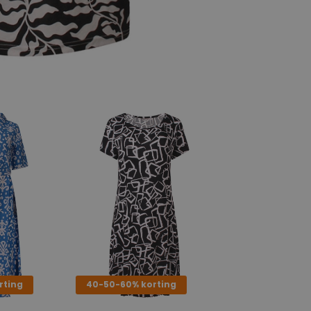
rting
40-50-60% korting