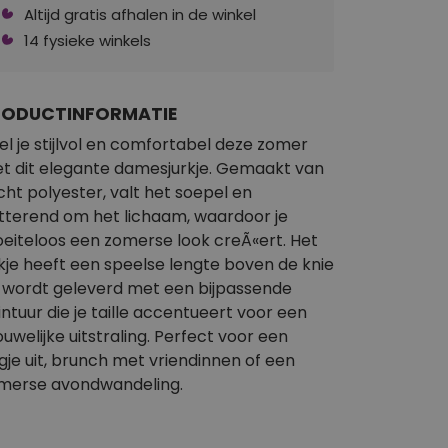
Altijd gratis afhalen in de winkel
14 fysieke winkels
RODUCTINFORMATIE
el je stijlvol en comfortabel deze zomer
t dit elegante damesjurkje. Gemaakt van
cht polyester, valt het soepel en
atterend om het lichaam, waardoor je
eiteloos een zomerse look creÃ«ert. Het
rkje heeft een speelse lengte boven de knie
 wordt geleverd met een bijpassende
intuur die je taille accentueert voor een
ouwelijke uitstraling. Perfect voor een
gje uit, brunch met vriendinnen of een
merse avondwandeling.