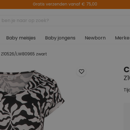
Levering binnen 2-5 werkdagen
Baby meisjes
Baby jongens
Newborn
Merke
fe Z10526/LW80965 zwart
C
Z
Tij