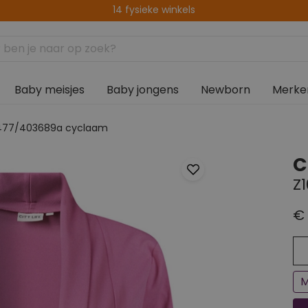
Gratis verzenden vanaf € 75,00
Baby meisjes
Baby jongens
Newborn
Merke
10477/403689a cyclaam
C
Z
€ 
Ee
Bi
M