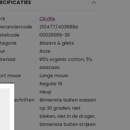
ECIFICATIES
rk
Citylife
veranciercode
Z10477/403689a
stelcode
00029589-36
tegorie
Blazers & gilets
eur
Roze
teriaal
95% organic cotton, 5%
elastaan.
ort mouw
Lange mouw
svorm
Regular fit
ngte
Heup
svoorschriften
Binnenste buiten wassen
op 30 graden, niet
bleken, niet in de droger,
binnenste buiten strijken