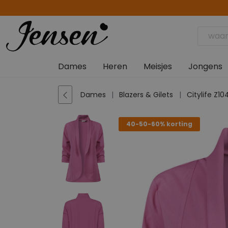
Dames
Heren
Meisjes
Jongens
Dames
Blazers & Gilets
Citylife Z
40-50-60% korting