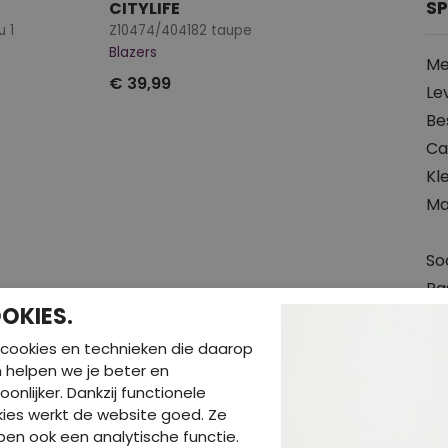
SP
CITYLIFE
u 1
Z10474/404182 taupe
Blazers
Me
€ 39,99
Le
Be
Ca
Kl
Ma
So
Pa
OKIES.
Le
Wa
cookies en technieken die daarop
en helpen we je beter en
oonlijker. Dankzij functionele
ies werkt de website goed. Ze
en ook een analytische functie.