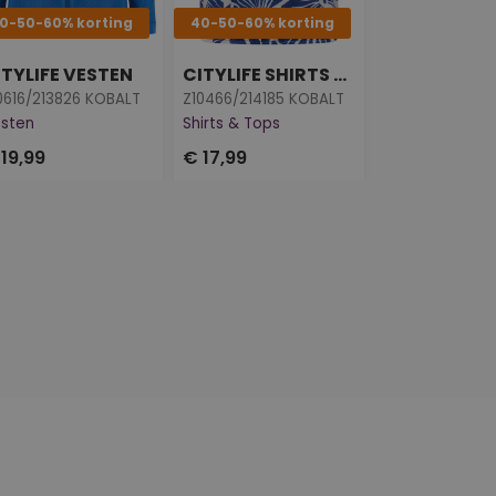
0-50-60% korting
40-50-60% korting
40% korting
ITYLIFE VESTEN
CITYLIFE SHIRTS & TOPS
CITYLIFE VE
0616/213826 KOBALT
Z10466/214185 KOBALT
sten
Shirts & Tops
Vesten
19,99
€ 17,99
€ 16,79
€ 27