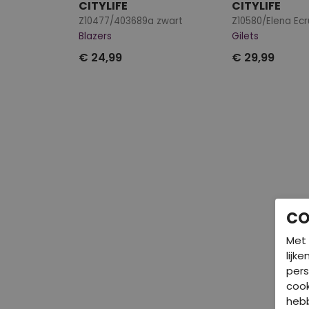
CITYLIFE
CITYLIFE
Z10477/403689a zwart
Z10580/Elena Ecr
Blazers
Gilets
€ 24,99
€ 29,99
CO
Met 
lijk
pers
cook
hebb