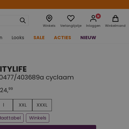
Winkels
Verlanglijstje
Inloggen
Winkelmand
n
Looks
SALE
ACTIES
NIEUW
ITYLIFE
10477/403689a cyclaam
99
24,
n paar stuks op voorraad
jna uitverkocht
l
XXL
XXXL
aattabel
Winkels