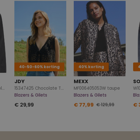
40-50-60% korting
40% korting
JDY
MEXX
SO
15361315 Dark Grey Melange/W. BLACK POMPOM
15347425 Chocolate Torte
MF006405053W taupe
W1
Blazers & Gilets
Blazers & Gilets
Bla
€ 29,99
€ 77,99
€ 
€ 129,99