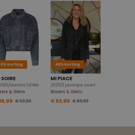
40% korting
40% korting
 SOIRE
MI PIACE
0365/Martina DENIM
202513 pinstripe zwart
zers & Gilets
Blazers & Gilets
35,99
€ 53,99
€ 59,99
€ 89,99