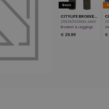
Basis
4
CITYLIFE BROEKEN & LEGGINGS
C
Z10639/502968A ARMY
Z1
Broeken & Leggings
Ve
€ 29,99
€ 