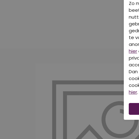
Zo 
beet
nutt
gebr
gedr
te v
ano
hier
priv
acce
Dan 
cook
cook
hier
.