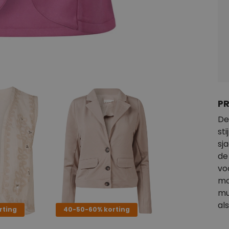
P
De
st
sj
de
vo
mo
mu
als
rting
40-50-60% korting