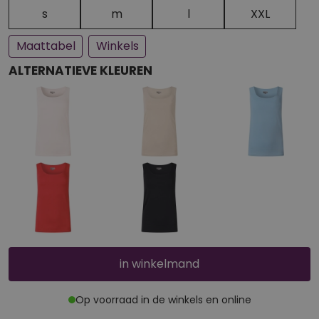
Een paar stuks op voorraad
Bijna uitverkocht
s
m
l
XXL
Maattabel
Winkels
ALTERNATIEVE KLEUREN
in winkelmand
Op voorraad in de winkels en online