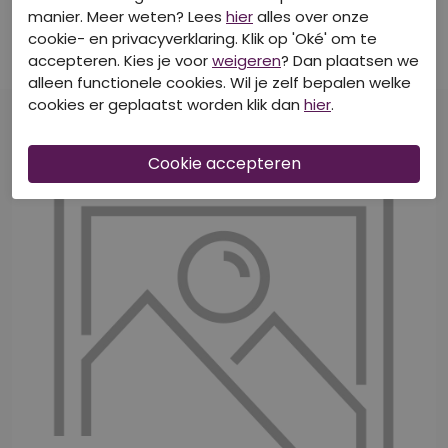
CITYLIFE
CITYLIFE
manier. Meer weten? Lees
hier
alles over onze
Z10633/206022A zwart
Z10635/212053A Ecru 1
cookie- en privacyverklaring. Klik op 'Oké' om te
Singlets
Singlets
accepteren. Kies je voor
weigeren
? Dan plaatsen we
€ 7,99
€ 9,99
alleen functionele cookies. Wil je zelf bepalen welke
cookies er geplaatst worden klik dan
hier
.