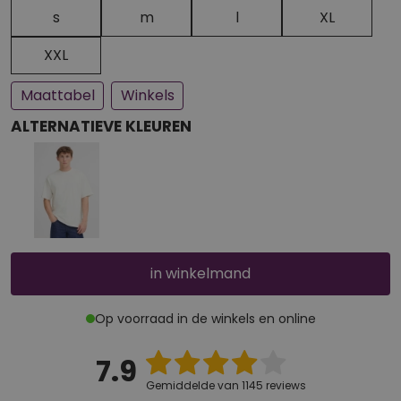
Een paar stuks op voorraad
Bijna uitverkocht
s
m
l
XL
XXL
Maattabel
Winkels
ALTERNATIEVE KLEUREN
in winkelmand
Op voorraad in de winkels en online
7.9
Gemiddelde van 1145 reviews