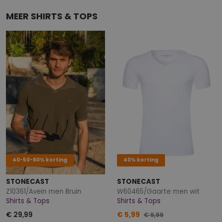
MEER SHIRTS & TOPS
40-50-60% korting
40% korting
STONECAST
STONECAST
Z10361/Avein men Bruin
W60465/Gaarte men wit
Shirts & Tops
Shirts & Tops
€ 29,99
€ 5,99
€ 9,99