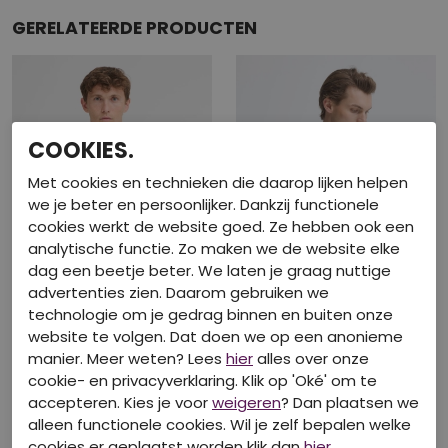
GERELATEERDE PRODUCTEN
COOKIES.
Met cookies en technieken die daarop lijken helpen
we je beter en persoonlijker. Dankzij functionele
cookies werkt de website goed. Ze hebben ook een
analytische functie. Zo maken we de website elke
dag een beetje beter. We laten je graag nuttige
advertenties zien. Daarom gebruiken we
technologie om je gedrag binnen en buiten onze
Basis
Basis
website te volgen. Dat doen we op een anonieme
manier. Meer weten? Lees
hier
alles over onze
BLEND
BLEND
cookie- en privacyverklaring. Klik op 'Oké' om te
20718772 snow white
20718772 BLUE
T-shirts lange mouw
T-shirts lange mouw
accepteren. Kies je voor
weigeren
? Dan plaatsen we
alleen functionele cookies. Wil je zelf bepalen welke
€ 19,99
€ 19,95
cookies er geplaatst worden klik dan
hier
.