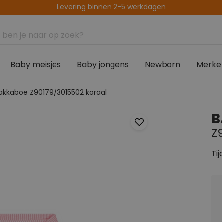
Levering binnen 2-5 werkdagen
Baby meisjes
Baby jongens
Newborn
Merke
akkaboe Z90179/3015502 koraal
B
Z
Tij