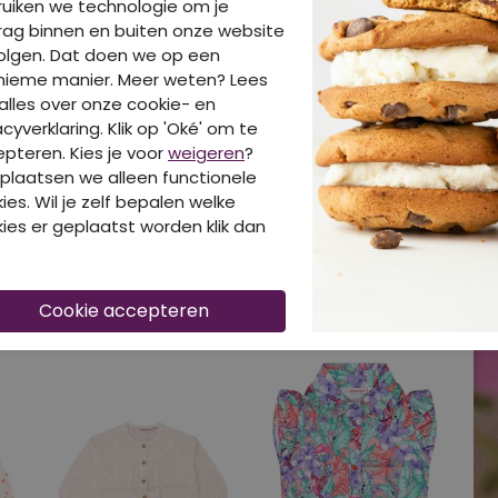
uiken we technologie om je
ag binnen en buiten onze website
olgen. Dat doen we op een
BAKKABOE BROEKEN & LEGGINGS
nieme manier. Meer weten? Lees
W20194/3315213 zwart
alles over onze cookie- en
Broeken & Leggings
Br
acyverklaring. Klik op 'Oké' om te
pteren. Kies je voor
weigeren
?
€ 8,99
€
plaatsen we alleen functionele
ies. Wil je zelf bepalen welke
ies er geplaatst worden klik dan