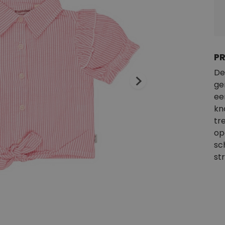
P
De
ge
ee
kn
tr
op
sc
st