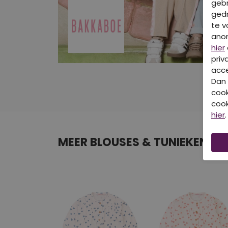
gebr
gedr
te v
ano
hier
priv
acce
Dan 
cook
cook
hier
.
MEER BLOUSES & TUNIEKEN