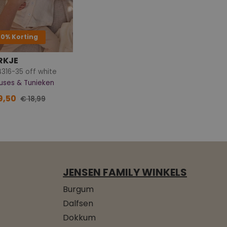
50% Korting
RKJE
316-35 off white
uses & Tunieken
9,50
€ 18,99
JENSEN FAMILY WINKELS
Burgum
Dalfsen
Dokkum