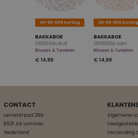
40-50-60% korting
40-50-60% kortin
BAKKABOE
BAKKABOE
Z10393/Elin BLUE
Z10393/Elin zalm
Blouses & Tunieken
Blouses & Tunieken
€ 14,99
€ 14,99
CONTACT
KLANTENS
Lemsterpad 28b
Algemene v
8531 AA Lemmer
Veelgesteld
Nederland
Verzending o