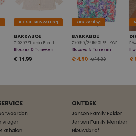
g
40-50-60% korting
70% korting
BAKKABOE
BAKKABOE
DI
Z10392/Tamia Ecru 1
Z70150/2615501 FEL KORAAL
P54
Blouses & Tunieken
Blouses & Tunieken
Blo
€ 14,99
€ 4,50
€ 
€ 14,99
ERVICE
ONTDEK
oorwaarden
Jensen Family Folder
e vragen
Jensen Family Member
f afhalen
Nieuwsbrief