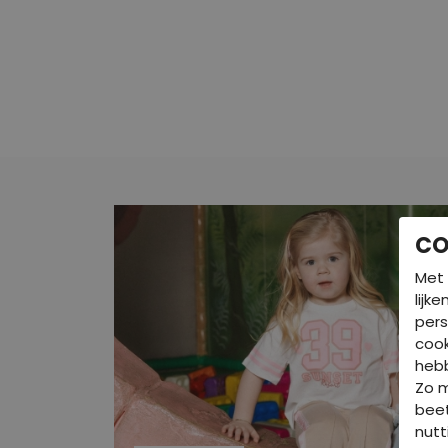
CO
Met 
lijk
pers
cook
hebb
Zo 
beet
nutt