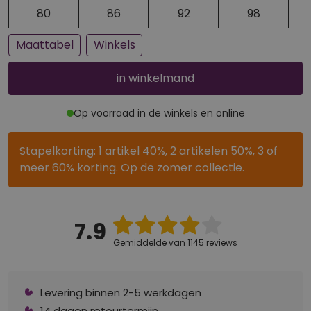
Een paar stuks op voorraad
Bijna uitverkocht
80
86
92
98
Maattabel
Winkels
in winkelmand
Op voorraad in de winkels en online
Stapelkorting: 1 artikel 40%, 2 artikelen 50%, 3 of
meer 60% korting. Op de zomer collectie.
7.9
Gemiddelde van 1145 reviews
Levering binnen 2-5 werkdagen
14 dagen retourtermijn