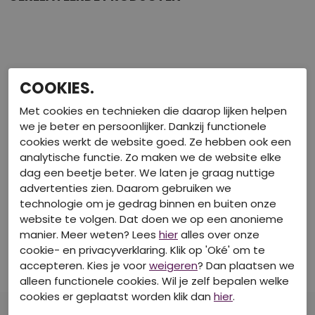
COOKIES.
Met cookies en technieken die daarop lijken helpen
we je beter en persoonlijker. Dankzij functionele
cookies werkt de website goed. Ze hebben ook een
analytische functie. Zo maken we de website elke
dag een beetje beter. We laten je graag nuttige
advertenties zien. Daarom gebruiken we
40-50-60% korting
40-50-60% korting
technologie om je gedrag binnen en buiten onze
website te volgen. Dat doen we op een anonieme
BAKKABOE
BAKKABOE
manier. Meer weten? Lees
hier
alles over onze
Z10164/3215211 ROSE
Z10150/3215801 Bleached dnm
cookie- en privacyverklaring. Klik op 'Oké' om te
Rokken
Rokken
accepteren. Kies je voor
weigeren
? Dan plaatsen we
€ 12,99
€ 14,99
alleen functionele cookies. Wil je zelf bepalen welke
cookies er geplaatst worden klik dan
hier
.