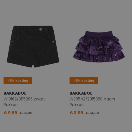
40% korting
40% korting
BAKKABOE
BAKKABOE
W10162/3115206 zwart
W90542/2915850 paars
Rokken
Rokken
€ 9,59
€ 8,99
€ 15,99
€ 14,99